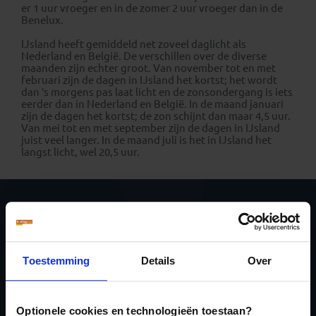
er 1 uur vroeger en in de zomer 2 uur vroeger dan in de
Benelux.
IJsland heeft gemiddeld net zoveel daglicht als
Nederland en België. De verschillen over de diverse
maanden zijn echter groot. Van november tot en met
februari zijn de dagen in IJsland het kortst; het wordt
dan ’s morgens pas laat licht en de zonsondergang is iets
eerder dan in Nederland en België. In de maand januari
zijn de dagen het kortst; de zon schijnt dan maar 4,5 uur.
Van mei tot en met september zijn de dagen in IJsland
juist veel langer. In de maand juli is het in IJsland het
langst licht, wel 20,5 uur.
Ja, ik meld me aan
voor de wekelijkse
Toestemming
Details
Over
nieuwsbrief
Optionele cookies en technologieën toestaan?