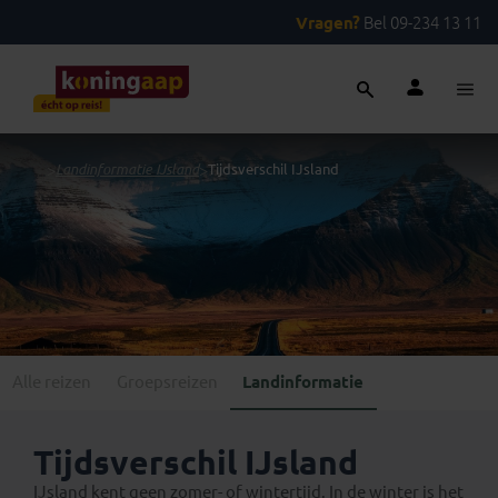
Vragen?
Bel 09-234 13 11
...
>
Landinformatie IJsland
>
Tijdsverschil IJsland
Alle reizen
Groepsreizen
Landinformatie
Tijdsverschil IJsland
IJsland kent geen zomer- of wintertijd. In de winter is het