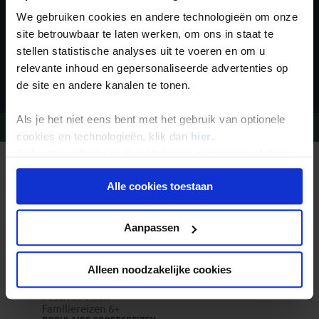
We gebruiken cookies en andere technologieën om onze
site betrouwbaar te laten werken, om ons in staat te
stellen statistische analyses uit te voeren en om u
Inschrijven
relevante inhoud en gepersonaliseerde advertenties op
de site en andere kanalen te tonen.
Als je het niet eens bent met het gebruik van optionele
Vragen?
Bel 09-234 13 11
cookies en technologieën, klik dan
hier
.
Je kunt je selectie in de instellingen aanpassen of deze
REIZEN MET KONING AAP
onder aan de pagina op elk gewenst moment voor de
Waarom Koning Aap?
Alle cookies toestaan
toekomst wijzigen.
Bestemmingen
Duurzaam toerisme
Vacatures
Privacy beleid
Veelgestelde vragen
Aanpassen
Reisdocumenten aanvragen
Reisverzekeringen
REISTYPES
Alleen noodzakelijke cookies
Groepsreizen
Pioniersreizen
Festivalreizen
Familiereizen 6+