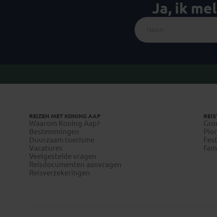
Ja, ik me
REIZEN MET KONING AAP
REIS
Waarom Koning Aap?
Gro
Bestemmingen
Pion
Duurzaam toerisme
Fest
Vacatures
Fami
Veelgestelde vragen
Reisdocumenten aanvragen
Reisverzekeringen