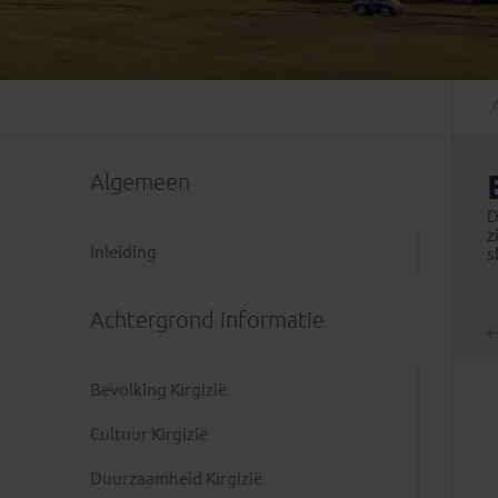
Mongolië
(1)
Tanzania
(1)
Nepal
(6)
Zimbabwe
(2)
Oezbekistan
(3)
Zuid-Afrika
(7)
Singapore
(1)
Sri Lanka
(4)
Algemeen
Tadzjikistan
(1)
Taiwan
(1)
D
z
Thailand
(8)
Inleiding
s
Tibet
(3)
Achtergrond informatie
Bevolking Kirgizië
Cultuur Kirgizië
Duurzaamheid Kirgizië