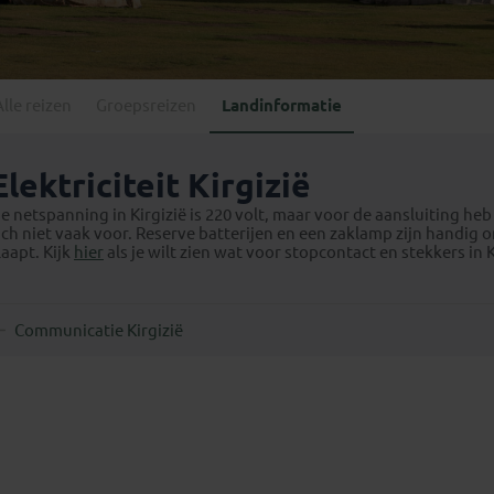
Georgië
(4)
Mexico
(4)
IJsland
(3)
Paraguay
(1)
Kosovo
(1)
Peru
(5)
Last minute reizen
Kroatië
(2)
Alle reizen
Groepsreizen
Landinformatie
Suriname
(1)
Letland
(3)
Litouwen
(3)
Elektriciteit Kirgizië
Moldavië
(1)
e netspanning in Kirgizië is 220 volt, maar voor de aansluiting h
Montenegro
(2)
ich niet vaak voor. Reserve batterijen en een zaklamp zijn handig o
laapt. Kijk
hier
als je wilt zien wat voor stopcontact en stekkers in Ki
Noord-Macedonië
(1)
Communicatie Kirgizië