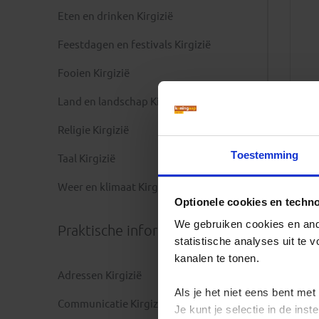
Eten en drinken Kirgizië
Feestdagen en festivals Kirgizië
Fooien Kirgizië
Land en landschap Kirgizië
Religie Kirgizië
Toestemming
Taal Kirgizië
Weer en klimaat Kirgizië
Optionele cookies en techn
We gebruiken cookies en ande
Praktische informatie
statistische analyses uit te
kanalen te tonen.
Adressen Kirgizië
Als je het niet eens bent met
Communicatie Kirgizië
Je kunt je selectie in de in