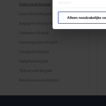
wijzigen.
Elektriciteit Kirgizië
Gezondheid Kirgizië
Privacy beleid
Alleen noodzakelijke c
Bagage en kleding Kirgizië
Geldzaken Kirgizië
Openingstijden Kirgizië
Fotografie Kirgizië
Veiligheid Kirgizië
Tijdsverschil Kirgizië
Reisdocumenten Kirgizië