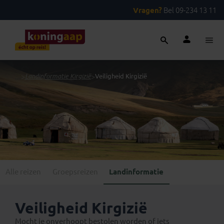
Vragen?
Bel 09-234 13 11
...
>
Landinformatie Kirgizië
>
Veiligheid Kirgizië
Alle reizen
Groepsreizen
Landinformatie
Veiligheid Kirgizië
Mocht je onverhoopt bestolen worden of iets