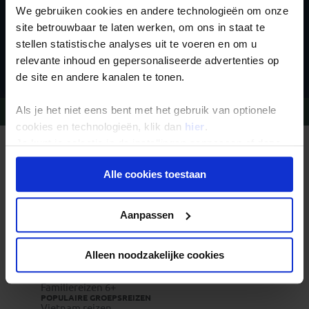
We gebruiken cookies en andere technologieën om onze
site betrouwbaar te laten werken, om ons in staat te
stellen statistische analyses uit te voeren en om u
Inschrijven
relevante inhoud en gepersonaliseerde advertenties op
de site en andere kanalen te tonen.
Als je het niet eens bent met het gebruik van optionele
Vragen?
Bel 09-234 13 11
cookies en technologieën, klik dan
hier
.
Je kunt je selectie in de instellingen aanpassen of deze
REIZEN MET KONING AAP
onder aan de pagina op elk gewenst moment voor de
Waarom Koning Aap?
Bestemmingen
Alle cookies toestaan
toekomst wijzigen.
Duurzaam toerisme
Vacatures
Veelgestelde vragen
Privacy beleid
Aanpassen
Reisdocumenten aanvragen
Reisverzekeringen
REISTYPES
Groepsreizen
Alleen noodzakelijke cookies
Pioniersreizen
Festivalreizen
Familiereizen 6+
POPULAIRE GROEPSREIZEN
Vietnam reizen