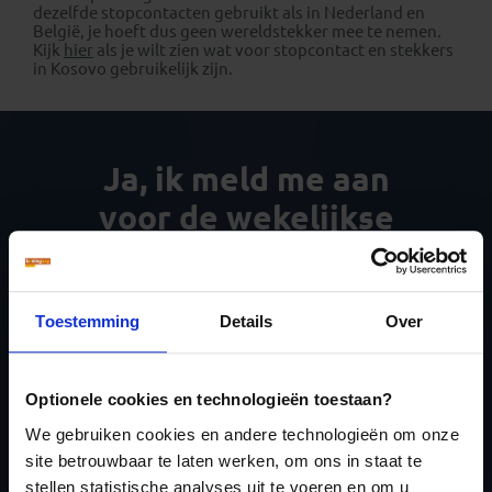
dezelfde stopcontacten gebruikt als in Nederland en
België, je hoeft dus geen wereldstekker mee te nemen.
Kijk
hier
als je wilt zien wat voor stopcontact en stekkers
in Kosovo gebruikelijk zijn.
Ja, ik meld me aan
voor de wekelijkse
nieuwsbrief
Toestemming
Details
Over
Optionele cookies en technologieën toestaan?
Inschrijven
We gebruiken cookies en andere technologieën om onze
site betrouwbaar te laten werken, om ons in staat te
stellen statistische analyses uit te voeren en om u