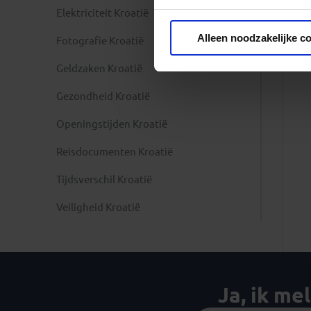
Elektriciteit Kroatië
Privacy beleid
Alleen noodzakelijke c
Fotografie Kroatië
Geldzaken Kroatië
Gezondheid Kroatië
Openingstijden Kroatië
Reisdocumenten Kroatië
Tijdsverschil Kroatië
Veiligheid Kroatië
Ja, ik me