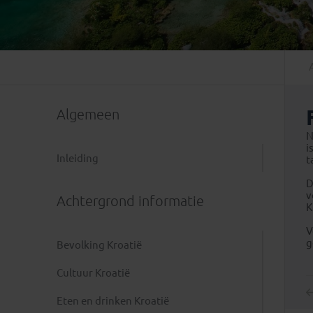
Mongolië
(1)
Tanzania
(1)
Nepal
(6)
Zimbabwe
(2)
Oezbekistan
(3)
Zuid-Afrika
(7)
Singapore
(1)
Sri Lanka
(4)
Algemeen
Tadzjikistan
(1)
Taiwan
(1)
N
i
Thailand
(8)
Inleiding
t
Tibet
(3)
D
v
Achtergrond informatie
K
V
g
Bevolking Kroatië
Cultuur Kroatië
Eten en drinken Kroatië