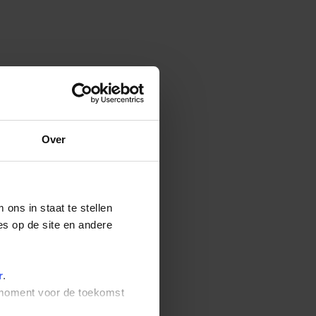
Over
ons in staat te stellen
es op de site en andere
r
.
t moment voor de toekomst