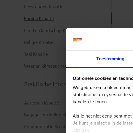
Feestdagen Kroatië
Fooien Kroatië
Land en landschap Kroatië
Religie Kroatië
Taal Kroatië
Toestemming
Weer en klimaat Kroatië
Optionele cookies en techn
Praktische informatie
We gebruiken cookies en ande
statistische analyses uit te
kanalen te tonen.
Adressen Kroatië
Bagage en kleding Kroatië
Als je het niet eens bent met
Je kunt je selectie in de in
Communicatie Kroatië
wijzigen.