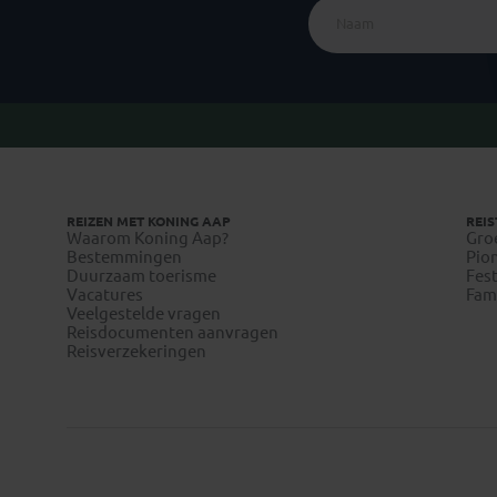
REIZEN MET KONING AAP
REIS
Waarom Koning Aap?
Gro
Bestemmingen
Pion
Duurzaam toerisme
Fest
Vacatures
Fami
Veelgestelde vragen
Reisdocumenten aanvragen
Reisverzekeringen