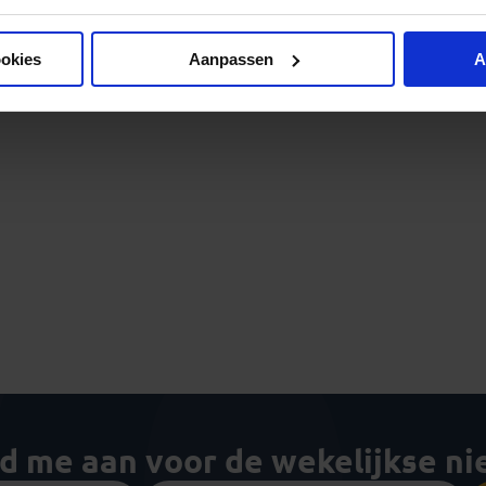
ookies
Aanpassen
A
ld me aan voor de wekelijkse n