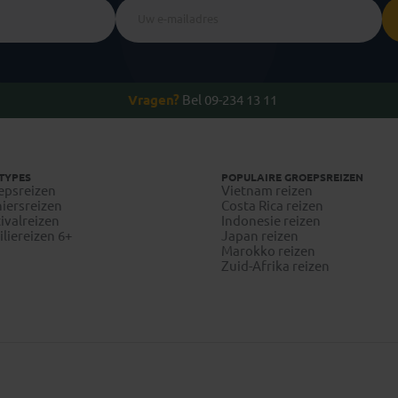
Vragen?
Bel 09-234 13 11
TYPES
POPULAIRE GROEPSREIZEN
epsreizen
Vietnam reizen
iersreizen
Costa Rica reizen
ivalreizen
Indonesie reizen
liereizen 6+
Japan reizen
Marokko reizen
Zuid-Afrika reizen