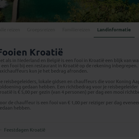
Georgië
(4)
Mexico
(4)
IJsland
(3)
Paraguay
(1)
Kosovo
(1)
Peru
(5)
Last minute reizen
Kroatië
(2)
Alle reizen
Groepsreizen
Familiereizen
Landinformatie
Suriname
(1)
Letland
(3)
Litouwen
(3)
Fooien Kroatië
Moldavië
(1)
et als in Nederland en België is een fooi in Kroatië een blijk van 
Montenegro
(2)
s een fooi bij een restaurant in Kroatië op de rekening inbegrepen. 
axichauffeurs kun je het bedrag afronden.
Noord-Macedonië
(1)
e reisbegeleiders, lokale gidsen en chauffeurs die voor Koning A
oldoening gedaan hebben. Een richtbedrag voor je reisbegeleider is
roatië is € 5,00 per gezin (van 4 personen) per dag een mooi richtb
oor de chauffeur is een fooi van € 1,00 per reiziger per dag even
edaan hebben.
Feestdagen Kroatië