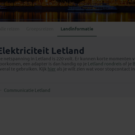
Georgië
(4)
Mexico
(4)
IJsland
(3)
Paraguay
(1)
Kosovo
(1)
Peru
(5)
Last minute reizen
Kroatië
(2)
Alle reizen
Groepsreizen
Landinformatie
Suriname
(1)
Letland
(3)
Litouwen
(3)
Elektriciteit Letland
Moldavië
(1)
e netspanning in Letland is 220 volt. Er kunnen korte momenten
Montenegro
(2)
oorkomen, een adapter is dan handig op je
Letland rondreis
of je
B
veral te gebruiken. Kijk
hier
als je wilt zien wat voor stopcontact in
Noord-Macedonië
(1)
Communicatie Letland