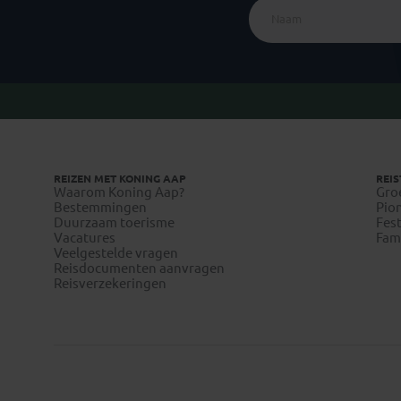
REIZEN MET KONING AAP
REIS
Waarom Koning Aap?
Gro
Bestemmingen
Pion
Duurzaam toerisme
Fest
Vacatures
Fami
Veelgestelde vragen
Reisdocumenten aanvragen
Reisverzekeringen