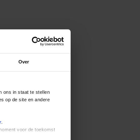
Over
ons in staat te stellen
es op de site en andere
r
.
t moment voor de toekomst