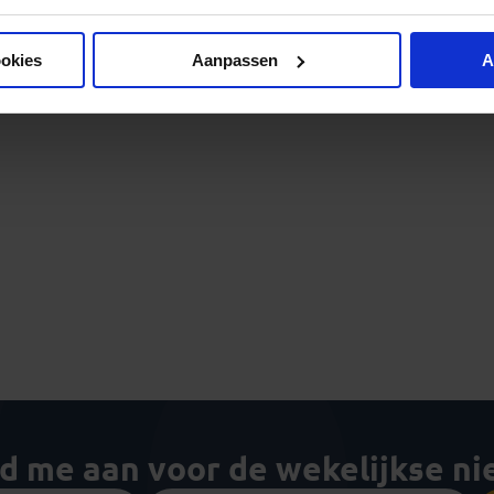
ookies
Aanpassen
A
ld me aan voor de wekelijkse n