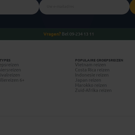
Vragen?
Bel 09-234 13 11
TYPES
POPULAIRE GROEPSREIZEN
epsreizen
Vietnam reizen
iersreizen
Costa Rica reizen
ivalreizen
Indonesie reizen
liereizen 6+
Japan reizen
Marokko reizen
Zuid-Afrika reizen