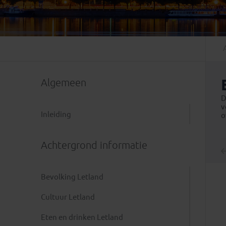
Mongolië
(1)
Tanzania
(1)
Nepal
(6)
Zimbabwe
(2)
Oezbekistan
(3)
Zuid-Afrika
(7)
Singapore
(1)
Sri Lanka
(4)
Algemeen
Tadzjikistan
(1)
Taiwan
(1)
D
v
Thailand
(8)
Inleiding
o
Tibet
(3)
Achtergrond informatie
Bevolking Letland
Cultuur Letland
Eten en drinken Letland