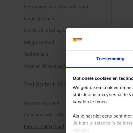
Feestdagen en festivals Letland
Fooien Letland
Land en landschap Letland
Religie Letland
Taal Letland
Toestemming
Weer en klimaat Letland
Optionele cookies en techn
Praktische informatie
We gebruiken cookies en ande
statistische analyses uit te
kanalen te tonen.
Adressen Letland
Communicatie Letland
Als je het niet eens bent met
Je kunt je selectie in de in
Elektriciteit Letland
wijzigen.