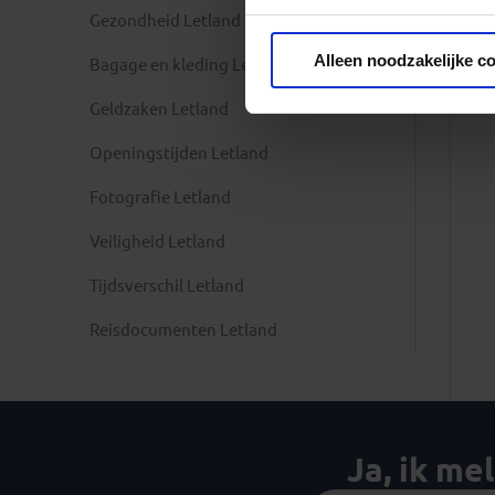
Gezondheid Letland
Privacy beleid
Alleen noodzakelijke c
Bagage en kleding Letland
Geldzaken Letland
Openingstijden Letland
Fotografie Letland
Veiligheid Letland
Tijdsverschil Letland
Reisdocumenten Letland
Ja, ik me