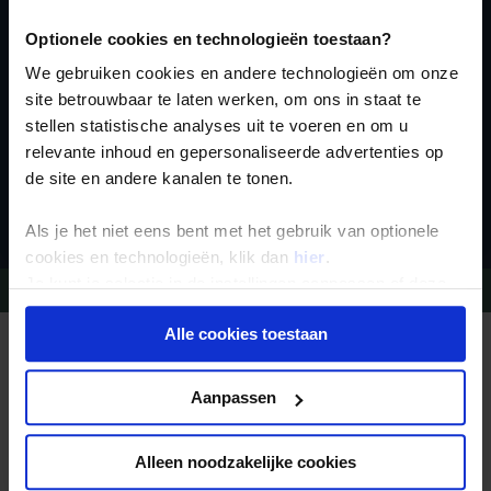
nieuwsbrief
Optionele cookies en technologieën toestaan?
We gebruiken cookies en andere technologieën om onze
site betrouwbaar te laten werken, om ons in staat te
stellen statistische analyses uit te voeren en om u
relevante inhoud en gepersonaliseerde advertenties op
de site en andere kanalen te tonen.
Inschrijven
Als je het niet eens bent met het gebruik van optionele
cookies en technologieën, klik dan
hier
.
Je kunt je selectie in de instellingen aanpassen of deze
Vragen?
Bel 09-234 13 11
onder aan de pagina op elk gewenst moment voor de
Alle cookies toestaan
toekomst wijzigen.
REIZEN MET KONING AAP
Waarom Koning Aap?
Bestemmingen
Privacy beleid
Aanpassen
Duurzaam toerisme
Vacatures
Veelgestelde vragen
Reisdocumenten aanvragen
Alleen noodzakelijke cookies
Reisverzekeringen