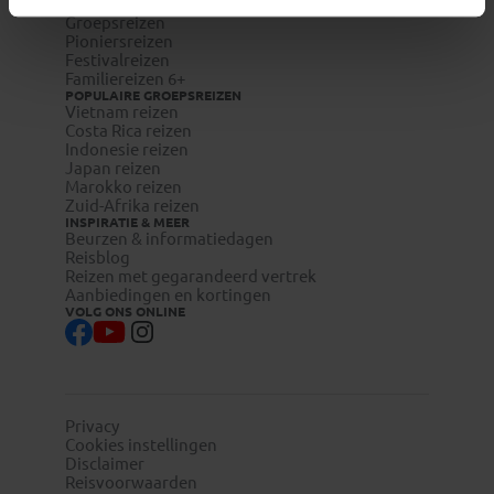
REISTYPES
Groepsreizen
Pioniersreizen
Festivalreizen
Familiereizen 6+
POPULAIRE GROEPSREIZEN
Vietnam reizen
Costa Rica reizen
Indonesie reizen
Japan reizen
Marokko reizen
Zuid-Afrika reizen
INSPIRATIE & MEER
Beurzen & informatiedagen
Reisblog
Reizen met gegarandeerd vertrek
Aanbiedingen en kortingen
VOLG ONS ONLINE
Privacy
Cookies instellingen
Disclaimer
Reisvoorwaarden