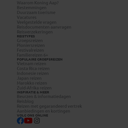
Waarom Koning Aap?
Bestemmingen
Duurzaam toerisme
Vacatures
Veelgestelde vragen
Reisdocumenten aanvragen
Reisverzekeringen
REISTYPES
Groepsreizen
Pioniersreizen
Festivalreizen
Familiereizen 6+
POPULAIRE GROEPSREIZEN
Vietnam reizen
Costa Rica reizen
Indonesie reizen
Japan reizen
Marokko reizen
Zuid-Afrika reizen
INSPIRATIE & MEER
Beurzen & informatiedagen
Reisblog
Reizen met gegarandeerd vertrek
Aanbiedingen en kortingen
VOLG ONS ONLINE