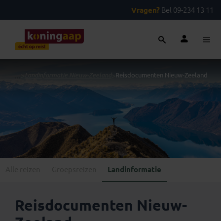
Vragen?
Bel 09-234 13 11
...
>
Landinformatie Nieuw-Zeeland
>
Reisdocumenten Nieuw-Zeeland
Alle reizen
Groepsreizen
Landinformatie
Reisdocumenten Nieuw-