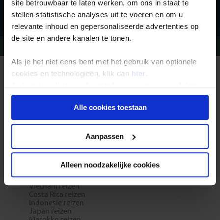
Inschrijven
site betrouwbaar te laten werken, om ons in staat te
stellen statistische analyses uit te voeren en om u
relevante inhoud en gepersonaliseerde advertenties op
de site en andere kanalen te tonen.
Vragen?
Bel 09-234 13 11
Als je het niet eens bent met het gebruik van optionele
cookies en technologieën, klik dan
hier
.
REIZEN MET KONING AAP
Waarom Koning Aap?
Je kunt je selectie in de instellingen aanpassen of deze
Bestemmingen
onder aan de pagina op elk gewenst moment voor de
Duurzaam toerisme
Vacatures
Alle cookies toestaan
toekomst wijzigen.
Veelgestelde vragen
Reisdocumenten aanvragen
Reisverzekeringen
Privacy beleid
Aanpassen
REISTYPES
Groepsreizen
Pioniersreizen
Festivalreizen
Alleen noodzakelijke cookies
Familiereizen 6+
POPULAIRE GROEPSREIZEN
Vietnam reizen
Costa Rica reizen
Indonesie reizen
Japan reizen
Marokko reizen