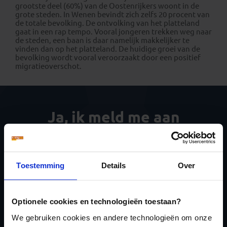
grootste deel (60%) van de Oostenrijkers woont in de
grote steden. In Wenen bevindt zich zelfs 20 procent van
de totale bevolking. De ontvolking van het platteland
gaat in een rap tempo. Vooral jongeren trekken weg naar
de steden, een baan is daar namelijk makkelijker te
vinden dan op het platteland. De huidige groei van de
bevolking wordt vooral veroorzaakt door een positief
migratieoverschot.
Ja, ik meld me aan
voor de wekelijkse
nieuwsbrief
Toestemming
Details
Over
Optionele cookies en technologieën toestaan?
We gebruiken cookies en andere technologieën om onze