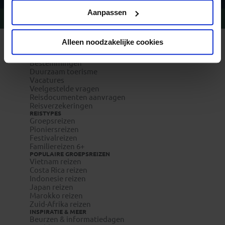
Privacy beleid
Aanpassen
Vragen?
Bel 09-234 13 11
Alleen noodzakelijke cookies
REIZEN MET KONING AAP
Waarom Koning Aap?
Bestemmingen
Duurzaam toerisme
Vacatures
Veelgestelde vragen
Reisdocumenten aanvragen
Reisverzekeringen
REISTYPES
Groepsreizen
Pioniersreizen
Festivalreizen
Familiereizen 6+
POPULAIRE GROEPSREIZEN
Vietnam reizen
Costa Rica reizen
Indonesie reizen
Japan reizen
Marokko reizen
Zuid-Afrika reizen
INSPIRATIE & MEER
Beurzen & informatiedagen