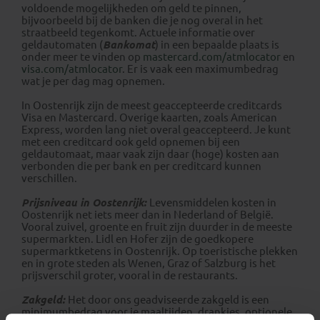
voldoende mogelijkheden om geld te pinnen,
bijvoorbeeld bij de banken die je nog overal in het
straatbeeld tegenkomt. Actuele informatie over
geldautomaten (
Bankomat
) in een bepaalde plaats is
onder meer te vinden op
mastercard.com/atmlocator
en
visa.com/atmlocator
. Er is vaak een maximumbedrag
wat je per dag mag opnemen.
In Oostenrijk zijn de meest geaccepteerde creditcards
Visa en Mastercard. Overige kaarten, zoals American
Express, worden lang niet overal geaccepteerd. Je kunt
met een creditcard ook geld opnemen bij een
geldautomaat, maar vaak zijn daar (hoge) kosten aan
verbonden die per bank en per creditcard kunnen
verschillen.
Prijsniveau in Oostenrijk:
Levensmiddelen kosten in
Oostenrijk net iets meer dan in Nederland of België.
Vooral zuivel, groente en fruit zijn duurder in de meeste
supermarkten. Lidl en Hofer zijn de goedkopere
supermarktketens in Oostenrijk. Op toeristische plekken
en in grote steden als Wenen, Graz of Salzburg is het
prijsverschil groter, vooral in de restaurants.
Zakgeld:
Het door ons geadviseerde zakgeld is een
minimumbedrag voor je maaltijden, drankjes, optionele