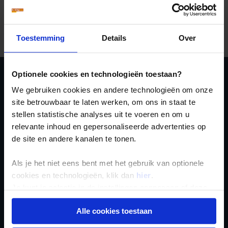
excursies, entreegelden, ter plaatse te betalen
luchthavenbelastingen en fooien. Het bedrag dat je
uiteindelijk uitgeeft hangt natuurlijk sterk af van je
eigen uitgavenpatroon, souvenirs zijn mede daarom niet
inbegrepen.
Toestemming
Details
Over
Optionele cookies en technologieën toestaan?
Ja, ik meld me aan
We gebruiken cookies en andere technologieën om onze
voor de wekelijkse
site betrouwbaar te laten werken, om ons in staat te
stellen statistische analyses uit te voeren en om u
nieuwsbrief
relevante inhoud en gepersonaliseerde advertenties op
de site en andere kanalen te tonen.
Als je het niet eens bent met het gebruik van optionele
cookies en technologieën, klik dan
hier
.
Je kunt je selectie in de instellingen aanpassen of deze
onder aan de pagina op elk gewenst moment voor de
Inschrijven
Alle cookies toestaan
toekomst wijzigen.