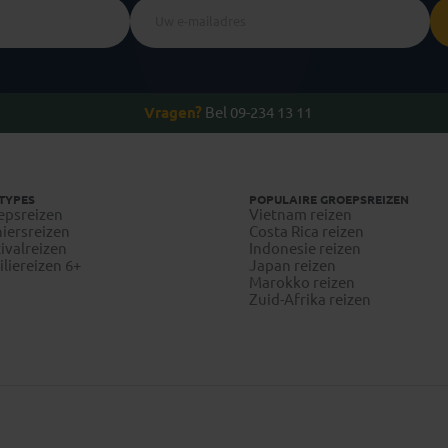
Vragen?
Bel 09-234 13 11
TYPES
POPULAIRE GROEPSREIZEN
epsreizen
Vietnam reizen
iersreizen
Costa Rica reizen
ivalreizen
Indonesie reizen
liereizen 6+
Japan reizen
Marokko reizen
Zuid-Afrika reizen