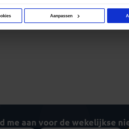
ookies
Aanpassen
A
ld me aan voor de wekelijkse n