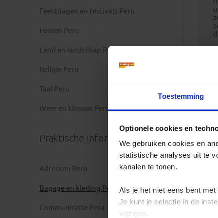
n
u
Feestdagen en festivals Peru
z
s
Fooien Peru
d
Land en landschap Peru
Religie Peru
Taal Peru
Toestemming
Weer en klimaat Peru
Optionele cookies en techn
Praktische informatie
We gebruiken cookies en ande
statistische analyses uit te
kanalen te tonen.
Adressen Peru
Bagage en kleding Peru
Als je het niet eens bent met
Je kunt je selectie in de in
Communicatie Peru
wijzigen.