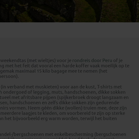
Emiraten
(1)
 weekendtas (met wieltjes) voor je
rondreis door Peru
of je
ng met het feit dat vooral een harde koffer vaak moeilijk op te
en gemak maximaal 15 kilo bagage mee te nemen (het
persoon).
g (in verband met muskieten) voor aan de kust, T-shirts met
ch ondergoed of legging, muts, handschoenen, dikke sokken
tueel met afritsbare pijpen (spijkerbroek droogt langzaam en
mutsen, handschoenen en zelfs dikke sokken zijn gedurende
nirs vormen. Neem géén dikke (wollen) truien mee, deze zijn
n meerdere laagjes te kleden, om voorbereid te zijn op sterke
an het bijvoorbeeld erg warm worden, terwijl het buiten
 wandel-/bergschoenen met enkelbescherming (bergschoenen