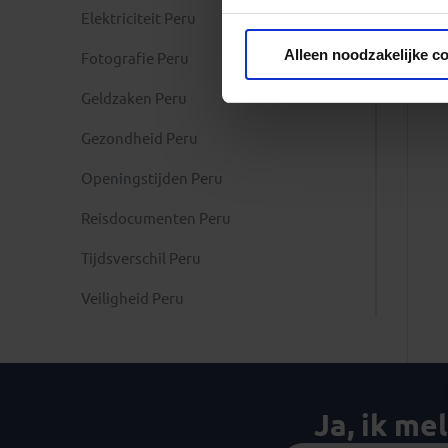
Elektriciteit Peru
Privacy beleid
Alleen noodzakelijke c
Fotografie Peru
Geldzaken Peru
Gezondheid Peru
Openingstijden Peru
Reisdocumenten Peru
Tijdsverschil Peru
Veiligheid Peru
Ja, ik me