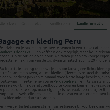
Georgië
(4)
Mexico
(4)
IJsland
(3)
Paraguay
(1)
Kosovo
(1)
Peru
(5)
Last minute reizen
Kroatië
(2)
Alle reizen
Groepsreizen
Familiereizen
Landinformatie
Suriname
(1)
Letland
(3)
Litouwen
(3)
Bagage en kleding Peru
Moldavië
(1)
e adviseren je om je bagage mee te nemen in een rugzak of in een
Montenegro
(2)
amiliereis door Peru
. Een koffer is ook mogelijk, maar houd rekeni
ergen is in de bus en op de boot. We raden je aan om voor je eig
Noord-Macedonië
(1)
oegestane maximum van de luchtvaartmaatschappij is 20 kilo per 
at betreft je kleding raden we je aan om luchtige en lichte kledin
orte én lange mouwen, warme kleding (fleece, eventueel thermis
n een winddicht jack) en minimaal twee à drie lange broeken, even
oopt zwaar!) mee te nemen op je
Peru rondreis
. T-shirts, sjaals, 
eze reis ook bijna overal goedkoop te koop en kunnen leuke souve
er plaatse ook te koop, maar eigenlijk is het vaak beter om jezelf i
emperatuurswisselingen. In de bus in de zon en achter de ramen k
isschien minder dan 10 graden is.
enk verder bij het samenstellen van je bagage bijvoorbeeld aan