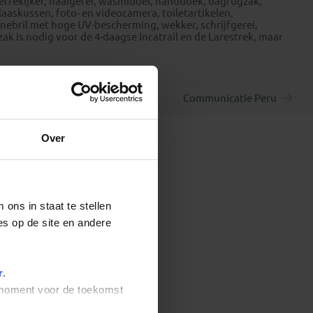
verrekijker, naaigerei, wasmiddel, handdoek, dagrugzak,
laaskussen, foto- en videocamera, toiletartikelen,
ebril met hoge UV-bescherming, wekker, schrijfgerei,
ak is nodig voor de 4-daagse Incatrail en de Larestrek, maar
Communicatie Peru
Over
ons in staat te stellen
es op de site en andere
r
.
t moment voor de toekomst