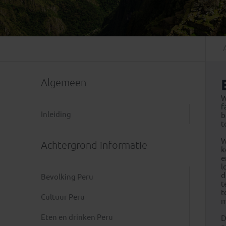
Mongolië
(1)
Tanzania
(1)
Nepal
(6)
Zimbabwe
(2)
Oezbekistan
(3)
Zuid-Afrika
(7)
Singapore
(1)
Sri Lanka
(4)
Algemeen
Tadzjikistan
(1)
Taiwan
(1)
W
f
Thailand
(8)
Inleiding
b
t
Tibet
(3)
W
Achtergrond informatie
k
e
l
d
Bevolking Peru
t
t
Cultuur Peru
m
Eten en drinken Peru
D