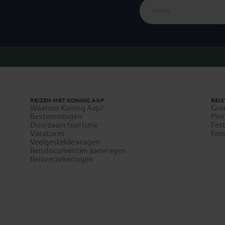
REIZEN MET KONING AAP
REIS
Waarom Koning Aap?
Gro
Bestemmingen
Pion
Duurzaam toerisme
Fest
Vacatures
Fami
Veelgestelde vragen
Reisdocumenten aanvragen
Reisverzekeringen