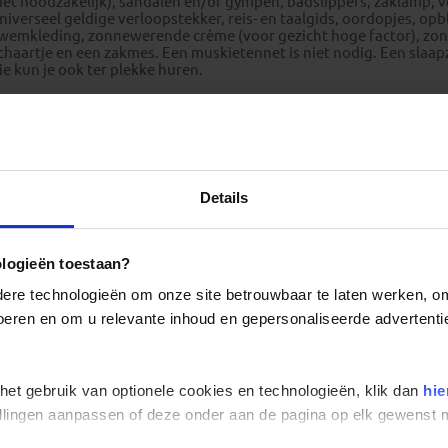
iet noodzakelijk), sandalen en/of gympen, badslippers, zaklamp, 
niverseel geldige verloopstekker, reis- en taalgids, oordopjes, opb
wemkleding, zonnewerende crème (voor gezicht hoge factor), zonn
chaartje en een zakmes. Een muskietennet is niet nodig. Een slaapz
ie kun je ook ter plekke huren.
Adressen Peru
Details
ologieën toestaan?
re technologieën om onze site betrouwbaar te laten werken, om 
 voeren en om u relevante inhoud en gepersonaliseerde advertenti
 het gebruik van optionele cookies en technologieën, klik dan
hie
stellingen aanpassen of deze onder aan de pagina op elk gewens