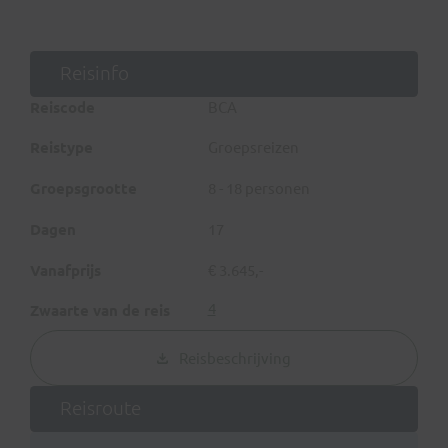
mooie reis uitgebreid kennis met de hoogtepunten van
Tibet en de sfeervolle Chinese stad Chengdu.
Reisinfo
Reiscode
BCA
Reistype
Groepsreizen
Groepsgrootte
8 - 18 personen
Dagen
17
Vanafprijs
€ 3.645,-
4
Zwaarte van de reis
Reisbeschrijving
Reisroute