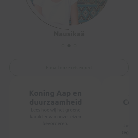
Lotte
E-mail onze reisexpert
Koning Aap en
Ju
duurzaamheid
Coo
th
Lees hoe wij het groene
karakter van onze reizen
Koni
bevorderen.
Justdig
tegen 