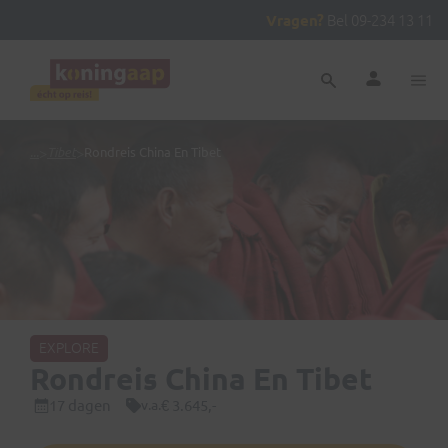
Vragen?
Bel 09-234 13 11
...
>
Tibet
>
Rondreis China En Tibet
EXPLORE
Rondreis China En Tibet
17 dagen
€ 3.645,-
v.a.