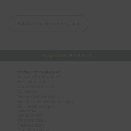
Bekijk alle veelgestelde vragen
Thuisvaccinatie.nl
Vragen?
Bel 09-234 13 11
REIZEN MET KONING AAP
Visum:
Waarom Koning Aap?
Bestemmingen
Duurzaam toerisme
www.wanda.be
geen
Vacatures
Veelgestelde vragen
www.itg.be
Reisdocumenten aanvragen
Reisverzekeringen
REISTYPES
Groepsreizen
Pioniersreizen
Festivalreizen
Familiereizen 6+