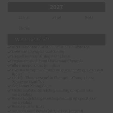
2027
22 mei
24 jul
9 okt
25 dec
Wat is inclusief?
internationale vluchten inclusief ruimbagage
trein van Chengdu naar Xining
Hemeltrein van Xining naar Lhasa
regionale vlucht van Lhasa naar Chengdu
alle transport met (mini)bus
overnachtingen in hotels en
guesthouses
op basis van
logies
ontbijt 'Chinese style' in Chengdu, Xining, Lhasa,
Xigaze en Nam Tso
dagkamer Xining dag 4
Nederlandstalige reisbegeleiding op specifieke
vertrekdata
lokale Engelstalige reisbegeleiding op specifieke
vertrekdata
lokale gids in Tibet
voucher voor Potala (niet het entreegeld)