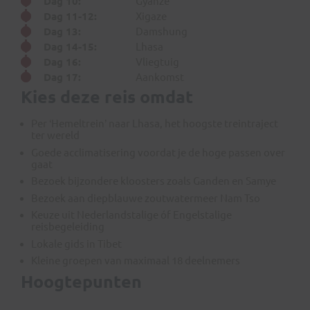
Dag 10:
Gyanze
Dag 11-12:
Xigaze
Dag 13:
Damshung
Dag 14-15:
Lhasa
Dag 16:
Vliegtuig
Dag 17:
Aankomst
Kies deze reis omdat
Per ‘Hemeltrein’ naar Lhasa, het hoogste treintraject
ter wereld
Goede acclimatisering voordat je de hoge passen over
gaat
Bezoek bijzondere kloosters zoals Ganden en Samye
Bezoek aan diepblauwe zoutwatermeer Nam Tso
Keuze uit Nederlandstalige óf Engelstalige
reisbegeleiding
Lokale gids in Tibet
Kleine groepen van maximaal 18 deelnemers
Hoogtepunten