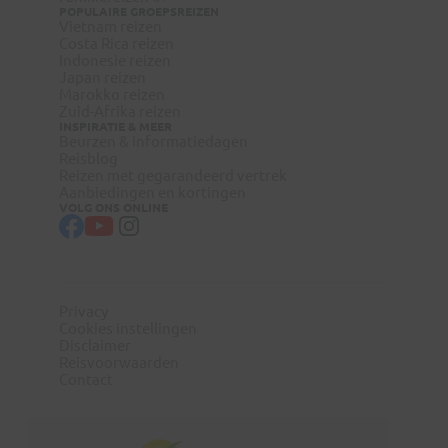
POPULAIRE GROEPSREIZEN
Vietnam reizen
Costa Rica reizen
Indonesie reizen
Japan reizen
Marokko reizen
Zuid-Afrika reizen
INSPIRATIE & MEER
Beurzen & informatiedagen
Reisblog
visum-
Reizen met gegarandeerd vertrek
legalisatie.nl/koningaap-nl
Aanbiedingen en kortingen
VOLG ONS ONLINE
visum-
legalisatie.nl/koningaap-be
Privacy
Cookies instellingen
Disclaimer
Reisvoorwaarden
Contact
Reizigers die niet beschikken over de Nederlandse of
Belgische nationaliteit, dienen zelf contact op te nemen
met de betreffende ambassade(s) en hun eventuele visum