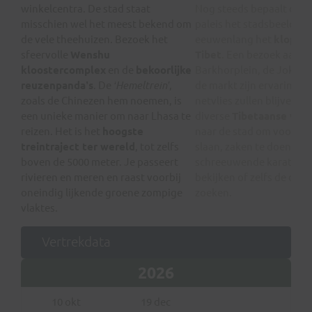
winkelcentra. De stad staat
Nog steeds bepaalt dit g
misschien wel het meest bekend om
paleis het stadsbeeld. Lh
de vele theehuizen. Bezoek het
eeuwenlang het
kloppen
sfeervolle
Wenshu
Tibet
. Een bezoek aan h
kloostercomplex
en de
bekoorlijke
Barkhorplein, de Jokha
reuzenpanda’s
. De
‘Hemeltrein’
,
de markt zijn ervaringen 
zoals de Chinezen hem noemen, is
netvlies zullen blijven s
een unieke manier om naar Lhasa te
diverse
Tibetaanse vol
reizen. Het is het
hoogste
naar de stad om voorrade
treintraject ter wereld
, tot zelfs
slaan, zaken te doen, ee
boven de 5000 meter. Je passeert
schreeuwende karatefil
rivieren en meren en raast voorbij
bekijken of zelfs de disc
oneindig lijkende groene zompige
zoeken.
vlaktes.
Vertrekdata
2026
10 okt
19 dec