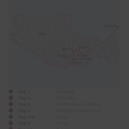
Dag 1:
Vliegtuig
Dag 2:
Chengdu
Dag 3:
Nachttrein naar Xining
Dag 4:
Hemeltrein naar Lhasa
Dag 5-8:
Lhasa
Dag 9:
Samye