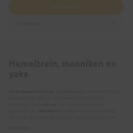
Boek deze reis
Introductie
Hemeltrein, monniken en
yaks
Oude pelgrimsroutes
, gebedsvlaggen en kloosters zijn
vaak de enige tekens van menselijk leven in het
prachtige Tibet, ook wel het 'Dak van de Wereld'
genoemd. De
‘Hemeltrein’
leidt je tijdens je rondreis
China en Tibet over de spoorlijn naar Lhasa door een
ruig, verstild landschap dat je het gevoel geeft een
Lees meer
verborgen wereld
te ontdekken. Je maakt tijdens deze