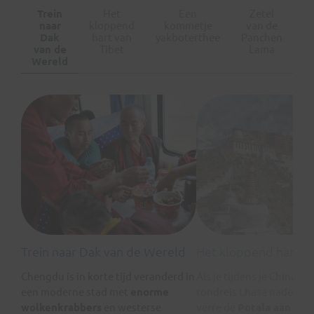
Trein
Het
Een
Zetel
T
naar
kloppend
kommetje
van de
Dak
hart van
yakboterthee
Panchen
pr
van de
Tibet
Lama
n
Wereld
Trein naar Dak van de Wereld
Het kloppend hart va
Chengdu is in korte tijd veranderd in
Als je tijdens je China en
een moderne stad met
enorme
rondreis Lhasa nadert, ri
wolkenkrabbers
en westerse
verre de
Potala aan de 