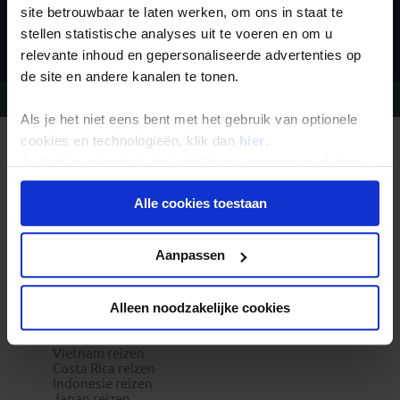
site betrouwbaar te laten werken, om ons in staat te
Inschrijven
stellen statistische analyses uit te voeren en om u
relevante inhoud en gepersonaliseerde advertenties op
de site en andere kanalen te tonen.
Vragen?
Bel 09-234 13 11
Als je het niet eens bent met het gebruik van optionele
cookies en technologieën, klik dan
hier
.
REIZEN MET KONING AAP
Je kunt je selectie in de instellingen aanpassen of deze
Waarom Koning Aap?
Bestemmingen
onder aan de pagina op elk gewenst moment voor de
Duurzaam toerisme
Alle cookies toestaan
toekomst wijzigen.
Vacatures
Veelgestelde vragen
Reisdocumenten aanvragen
Privacy beleid
Reisverzekeringen
Aanpassen
REISTYPES
Groepsreizen
Pioniersreizen
Alleen noodzakelijke cookies
Festivalreizen
Familiereizen 6+
POPULAIRE GROEPSREIZEN
Vietnam reizen
Costa Rica reizen
Indonesie reizen
Japan reizen