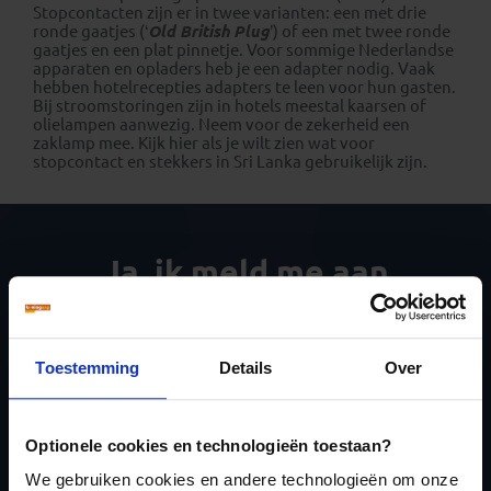
Stopcontacten zijn er in twee varianten: een met drie
ronde gaatjes (‘
Old British Plug
’) of een met twee ronde
gaatjes en een plat pinnetje. Voor sommige Nederlandse
apparaten en opladers heb je een adapter nodig. Vaak
hebben hotelrecepties adapters te leen voor hun gasten.
Bij stroomstoringen zijn in hotels meestal kaarsen of
olielampen aanwezig. Neem voor de zekerheid een
zaklamp mee. Kijk
hier
als je wilt zien wat voor
stopcontact en stekkers in Sri Lanka gebruikelijk zijn.
Ja, ik meld me aan
voor de wekelijkse
nieuwsbrief
Toestemming
Details
Over
Optionele cookies en technologieën toestaan?
We gebruiken cookies en andere technologieën om onze