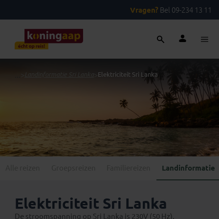
Vragen?
Bel 09-234 13 11
...
>
Landinformatie Sri Lanka
>
Elektriciteit Sri Lanka
Alle reizen
Groepsreizen
Familiereizen
Landinformatie
Elektriciteit Sri Lanka
De stroomspanning op Sri Lanka is 230V (50 Hz).