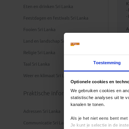
K
Eten en drinken Sri Lanka
-
-
Feestdagen en festivals Sri Lanka
A
Fooien Sri Lanka
Land en landschap Sri Lanka
D
a
Religie Sri Lanka
R
Toestemming
Taal Sri Lanka
b
Weer en klimaat Sri Lanka
R
Optionele cookies en techn
a
We gebruiken cookies en ande
Praktische informatie
statistische analyses uit te
kanalen te tonen.
Adressen Sri Lanka
Als je het niet eens bent met
Communicatie Sri Lanka
Je kunt je selectie in de in