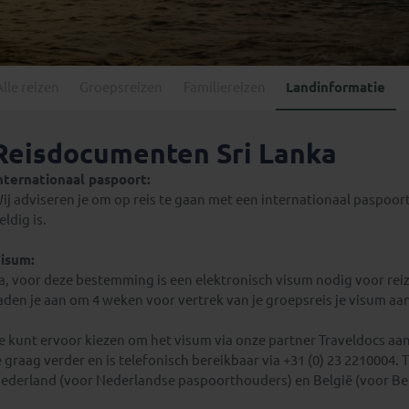
Georgië
(4)
Mexico
(4)
IJsland
(3)
Paraguay
(1)
Kosovo
(1)
Peru
(5)
Last minute reizen
Kroatië
(2)
Alle reizen
Groepsreizen
Familiereizen
Landinformatie
Suriname
(1)
Letland
(3)
Litouwen
(3)
Reisdocumenten Sri Lanka
Moldavië
(1)
nternationaal paspoort:
Montenegro
(2)
ij adviseren je om op reis te gaan met een internationaal paspoor
Noord-Macedonië
(1)
eldig is.
isum:
a, voor deze bestemming is een elektronisch visum nodig voor reiz
aden je aan om 4 weken voor vertrek van je groepsreis je visum aan
e kunt ervoor kiezen om het visum via onze partner Traveldocs aan 
e graag verder en is telefonisch bereikbaar via +31 (0) 23 2210004.
ederland (voor Nederlandse paspoorthouders) en België (voor Be