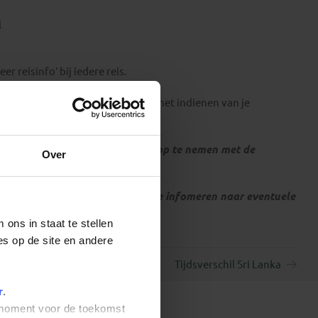
l
 reisinfo’ bij iedere reis.
t rechtstreeks aan Traveldocs bij het indienen van je
tionaliteit, dienen zelf contact op te nemen met de
Over
f bij de betreffende ambassade te infomeren naar eventuele
ons in staat te stellen
es op de site en andere
Tijdsverschil Sri Lanka
r
.
t moment voor de toekomst