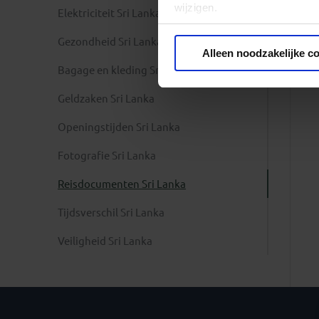
wijzigen.
Elektriciteit Sri Lanka
Gezondheid Sri Lanka
Privacy beleid
Alleen noodzakelijke c
Bagage en kleding Sri Lanka
Geldzaken Sri Lanka
Openingstijden Sri Lanka
Fotografie Sri Lanka
Reisdocumenten Sri Lanka
Tijdsverschil Sri Lanka
Veiligheid Sri Lanka