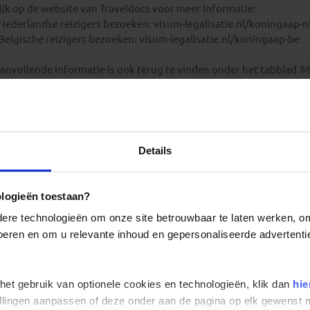
ijk op de website van Traveldocs voor meer informatie:
 Nederlandse reizigers bezoeken:
visum-legalisatie.nl/koningaap-n
 Belgische reizigers bezoeken:
visum-legalisatie.nl/koningaap-be
anvullende informatie is ook terug te vinden onder het tabblad ‘Meer
e prijs van het visum staat op de website van Traveldocs. Je betaal
anvraag.
eizigers die niet beschikken over de Nederlandse of Belgische na
Details
etreffende ambassade(s) en hun eventuele visum te regelen.
eizigers met meereizende kinderen onder de 18 jaar dienen zel
ologieën toestaan?
anvullende toelatingseisen.
re technologieën om onze site betrouwbaar te laten werken, om 
 voeren en om u relevante inhoud en gepersonaliseerde advertenti
Fotografie Sri Lanka
 het gebruik van optionele cookies en technologieën, klik dan
hie
stellingen aanpassen of deze onder aan de pagina op elk gewens