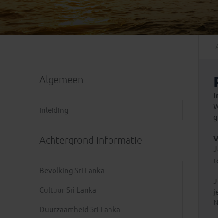
Mongolië
(1)
Tanzania
(1)
Nepal
(6)
Zimbabwe
(2)
Oezbekistan
(3)
Zuid-Afrika
(7)
Singapore
(1)
Sri Lanka
(4)
Algemeen
Tadzjikistan
(1)
Taiwan
(1)
I
W
Thailand
(8)
Inleiding
g
Tibet
(3)
Achtergrond informatie
V
J
r
Bevolking Sri Lanka
J
Cultuur Sri Lanka
j
N
Duurzaamheid Sri Lanka