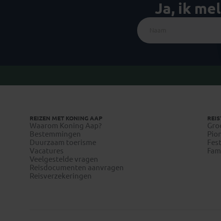
Ja, ik me
REIZEN MET KONING AAP
REIS
Waarom Koning Aap?
Gro
Bestemmingen
Pion
Duurzaam toerisme
Fest
Vacatures
Fami
Veelgestelde vragen
Reisdocumenten aanvragen
Reisverzekeringen