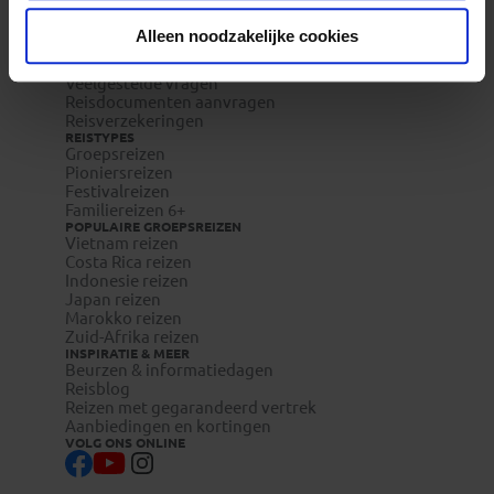
Waarom Koning Aap?
Bestemmingen
Alleen noodzakelijke cookies
Duurzaam toerisme
Vacatures
Veelgestelde vragen
Reisdocumenten aanvragen
Reisverzekeringen
REISTYPES
Groepsreizen
Pioniersreizen
Festivalreizen
Familiereizen 6+
POPULAIRE GROEPSREIZEN
Vietnam reizen
Costa Rica reizen
Indonesie reizen
Japan reizen
Marokko reizen
Zuid-Afrika reizen
INSPIRATIE & MEER
Beurzen & informatiedagen
Reisblog
Reizen met gegarandeerd vertrek
Aanbiedingen en kortingen
VOLG ONS ONLINE