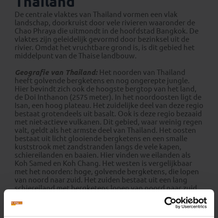
Thailand
De centrale vlaktes van Thailand vormen een vlak
landschap, doorkruist door vele rivieren waaronder de
Chao Phraya die uitmondt in de hoofdstad Bangkok. De
vlaktes zijn geleidelijk gevormd door bezinksel uit de
rivier. Omdat het vruchtbare grond is, is dit gebied het
middelpunt van de Thaise landbouw.
Geografie van Thailand:
Het noorden van Thailand
heeft golvende bergketens en nog ongerepte jungle.
Hier bevindt zich ook de hoogste bergtop van het land,
de Doi Inthanon (2575 meter). In het noordoosten ligt de
Isan, een hoog plateau. Het zuidelijke deel van deze regio
bestaat grotendeels uit basalt. Ook is deze regio bezaaid
met niet-actieve vulkanen. Dit gebied, waar weinig regen
valt, geldt als het armste deel van Thailand. Het oosten
bestaat uit licht glooiende bergketens en een smalle
kuststrook met zandstranden langs de vele kapen,
schiereilanden en baaien. Hier vinden we eilanden als
Koh Samed en Koh Chang. Het westen is vergelijkbaar
met het noorden: hoge, golvende bergketens, die lopen
van noord naar zuid. Het zuiden bestaat uit een lang
schiereiland met bergketens lopen van noord naar zuid
en steden en vakantieparadijzen als Koh Samui en
Phuket aan de kust.