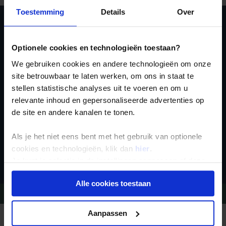
Toestemming
Details
Over
Ja, ik meld me aan
Optionele cookies en technologieën toestaan?
voor de wekelijkse
We gebruiken cookies en andere technologieën om onze
nieuwsbrief
site betrouwbaar te laten werken, om ons in staat te
stellen statistische analyses uit te voeren en om u
relevante inhoud en gepersonaliseerde advertenties op
de site en andere kanalen te tonen.
Als je het niet eens bent met het gebruik van optionele
Inschrijven
cookies en technologieën, klik dan
hier
.
Je kunt je selectie in de instellingen aanpassen of deze
onder aan de pagina op elk gewenst moment voor de
Alle cookies toestaan
toekomst wijzigen.
Vragen?
Bel 09-234 13 11
Privacy beleid
Aanpassen
REIZEN MET KONING AAP