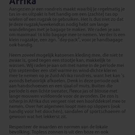
Afrika
Aangezien je een rondreis maakt waarbij je regelmatig je
tas in- en uitpakt is het handig om een (zachte) tas op
wielen of een rugzak te gebruiken. Het is dus niet zo dat
je deze rugzak/weekendtas nodig hebt om lange
wandelingen met je bagage te maken. We raden je aan
om maximaal 16 kilo bagage mee te nemen. Verder is een
klein rugzakje, een zgn. "day-pack", voor je handbagage
ook handig.
Neem zoveel mogelijk katoenen kleding mee, die niet te
zwaar is, goed tegen een stootje kan, makkelijk te
wassen. Wij raden je aan om met name in de periode mei
t/m september een stel warme en wind-dichte kleren
mee te nemen op je Zuid-Afrika rondreis, want het kan 's
avonds behoorlijk afkoelen. Denk in deze periode ook
aan handschoenen en een sjaal of muts. Buiten die
periode is een lichte sweater, fleece jas of blouse met
lange mouwen voldoende voor de avonden. De zon is
scherp in Afrika dus vergeet niet een hoofddeksel mee te
nemen. Over het algemeen loopt men op slippers (ook
handig voor het douchen), sandalen of sportschoenen of
gewoon wat het lekkerst zit.
Respecteer de waarden en normen van de lokale
bevolking. Topless zonnen is uit den boze en ook