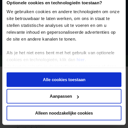
Optionele cookies en technologieën toestaan?
We gebruiken cookies en andere technologieën om onze
site betrouwbaar te laten werken, om ons in staat te
stellen statistische analyses uit te voeren en om u
relevante inhoud en gepersonaliseerde advertenties op
Inschrijven
de site en andere kanalen te tonen.
Als je het niet eens bent met het gebruik van optionele
cookies en technologieën, klik dan
hier
.
Vragen?
Bel 09-234 13 11
Je kunt je selectie in de instellingen aanpassen of deze
onder aan de pagina op elk gewenst moment voor de
REIZEN MET KONING AAP
Alle cookies toestaan
toekomst wijzigen.
Waarom Koning Aap?
Bestemmingen
Duurzaam toerisme
Privacy beleid
Vacatures
Aanpassen
Veelgestelde vragen
Reisdocumenten aanvragen
Reisverzekeringen
Alleen noodzakelijke cookies
REISTYPES
Groepsreizen
Pioniersreizen