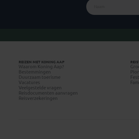
REIZEN MET KONING AAP
REIS
Waarom Koning Aap?
Gro
Bestemmingen
Pion
Duurzaam toerisme
Fest
Vacatures
Fami
Veelgestelde vragen
Reisdocumenten aanvragen
Reisverzekeringen