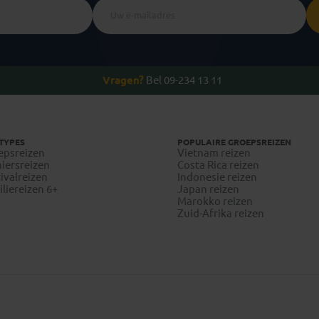
Vragen?
Bel 09-234 13 11
TYPES
POPULAIRE GROEPSREIZEN
epsreizen
Vietnam reizen
iersreizen
Costa Rica reizen
ivalreizen
Indonesie reizen
liereizen 6+
Japan reizen
Marokko reizen
Zuid-Afrika reizen