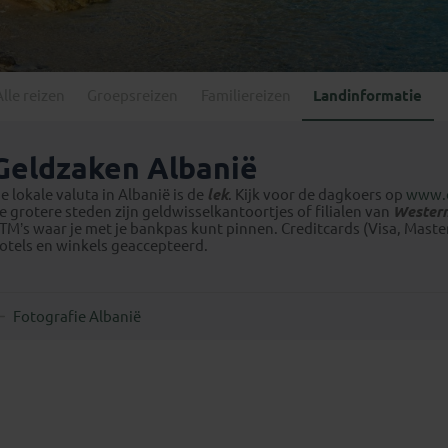
Georgië
(4)
Mexico
(4)
IJsland
(3)
Paraguay
(1)
Kosovo
(1)
Peru
(5)
Last minute reizen
Kroatië
(2)
Alle reizen
Groepsreizen
Familiereizen
Landinformatie
Suriname
(1)
Letland
(3)
Litouwen
(3)
Geldzaken Albanië
Moldavië
(1)
e lokale valuta in Albanië is de
lek
. Kijk voor de dagkoers op
www.
Montenegro
(2)
e grotere steden zijn geldwisselkantoortjes of filialen van
Wester
TM’s waar je met je bankpas kunt pinnen. Creditcards (Visa, Mast
Noord-Macedonië
(1)
otels en winkels geaccepteerd.
Fotografie Albanië