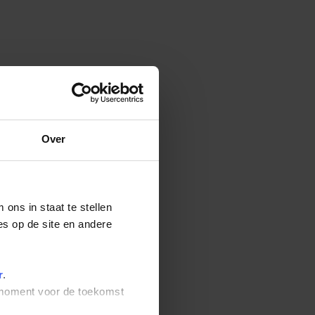
Over
ons in staat te stellen
es op de site en andere
r
.
t moment voor de toekomst