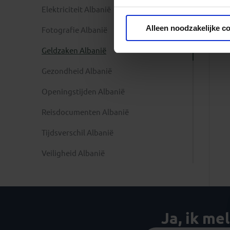
Elektriciteit Albanië
Privacy beleid
Alleen noodzakelijke c
Fotografie Albanië
Geldzaken Albanië
Gezondheid Albanië
Openingstijden Albanië
Reisdocumenten Albanië
Tijdsverschil Albanië
Veiligheid Albanië
Ja, ik me