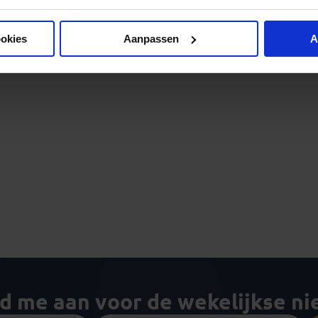
ookies
Aanpassen
A
ld me aan voor de wekelijkse n