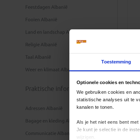
Feestdagen Albanië
Fooien Albanië
Land en landschap Albanië
Religie Albanië
Taal Albanië
Toestemming
Weer en klimaat Albanië
Optionele cookies en techn
Praktische informatie
We gebruiken cookies en ande
statistische analyses uit te
kanalen te tonen.
Adressen Albanië
Bagage en kleding Albanië
Als je het niet eens bent met
Je kunt je selectie in de in
Communicatie Albanië
wijzigen.