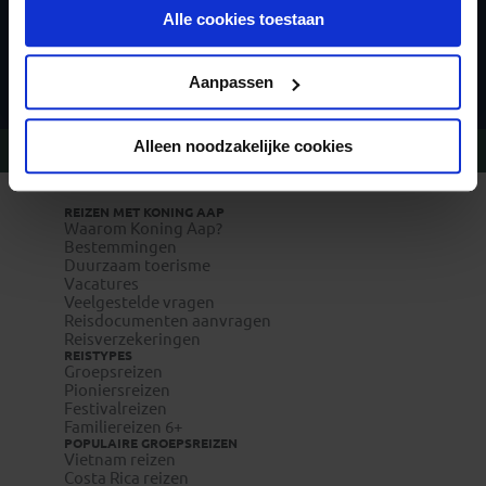
Alle cookies toestaan
toekomst wijzigen.
Inschrijven
Privacy beleid
Aanpassen
Alleen noodzakelijke cookies
Vragen?
Bel 09-234 13 11
REIZEN MET KONING AAP
Waarom Koning Aap?
Bestemmingen
Duurzaam toerisme
Vacatures
Veelgestelde vragen
Reisdocumenten aanvragen
Reisverzekeringen
REISTYPES
Groepsreizen
Pioniersreizen
Festivalreizen
Familiereizen 6+
POPULAIRE GROEPSREIZEN
Vietnam reizen
Costa Rica reizen