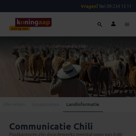
Vragen?
Bel 09-234 13 11
...
>
Landinformatie Chili
>
Communicatie Chili
Alle reizen
Groepsreizen
Landinformatie
Communicatie Chili
Postkantoren zijn doordeweeks meestal open van 8.00-