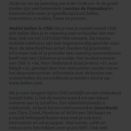
20.00 uur en op zaterdag van 9.00-13.00 uur. In de grote
steden zijn veel belwinkels (
centros de llamados)
en
internetcafés waar je (goedkoop) kunt bellen,
internetten, e-mailen, faxen en printen.
Mobiel bellen in Chili:
Als je met je mobiel vanuit Chili
wilt bellen dien je er rekening mee te houden dat men
daar belt via het GSM 850/1900 netwerk. De meeste
mobiele telefoons zijn hier tegenwoordig geschikt voor.
Voor de zekerheid kun je het checken bij je provider.
Informeer ook of je provider een roaming overeenkomst
heeft met een Chileense provider. Het landennummer
van Chili is +56. Voor Nederland draai je eerst +31, voor
België +32, gevolgd door het netnummer zonder nul en
het abonneenummer. Informatie over de kosten van
mobiel bellen bij verschillende providers vind je op:
www.bellen.com
.
Als je voor langere tijd in Chili verblijft en een simlockvrij
toestel hebt, is het de moeite waard om een lokaal
nummer aan te schaffen. Een identiteitsbewijs is
voldoende. Je kunt bij een telefoonwinkel (
locuritorio
)
van Claro, Entel, Movistar of WOM een SIM-kaart en
prepaid beltegoed kopen waarmee je ook kunt
internetten en whatsappen. Veel hotels, cafés en
restaurants beschikken over gratis WiFi. Ook veel