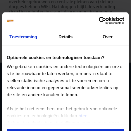
overheidsgebouwen en centrale pleinen van (kleine)
dorpjes hebben WiFi. Na inloggen blijft de verbinding
circa tien minuten in stand, daarna moet je opnieuw
inloggen. Houd er rekening mee dat het internet over
het algemeen, en zeker buiten de grote steden, een stuk
trager is dan in Nederland en België, zowel via roaming
als via WiFi.
Toestemming
Details
Over
Internet in Chili:
Er zijn volop internet­ca­fés in steden en
toeristische plaatsen. Ook beschikken veel hotels, cafés
en restaurants over WiFi. Zie:
www.wificafespots.com
Optionele cookies en technologieën toestaan?
We gebruiken cookies en andere technologieën om onze
site betrouwbaar te laten werken, om ons in staat te
Ja, ik meld me aan
stellen statistische analyses uit te voeren en om u
relevante inhoud en gepersonaliseerde advertenties op
voor de wekelijkse
de site en andere kanalen te tonen.
nieuwsbrief
Als je het niet eens bent met het gebruik van optionele
cookies en technologieën, klik dan
hier
.
Je kunt je selectie in de instellingen aanpassen of deze
onder aan de pagina op elk gewenst moment voor de