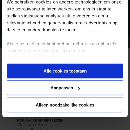
We gebruiken cookies en andere technologieën om onze
site betrouwbaar te laten werken, om ons in staat te
stellen statistische analyses uit te voeren en om u
Inschrijven
relevante inhoud en gepersonaliseerde advertenties op
de site en andere kanalen te tonen.
Vragen?
Bel 09-234 13 11
Als je het niet eens bent met het gebruik van optionele
cookies en technologieën, klik dan
hier
.
Je kunt je selectie in de instellingen aanpassen of deze
REIZEN MET KONING AAP
Waarom Koning Aap?
onder aan de pagina op elk gewenst moment voor de
Bestemmingen
Alle cookies toestaan
toekomst wijzigen.
Duurzaam toerisme
Vacatures
Veelgestelde vragen
Privacy beleid
Reisdocumenten aanvragen
Aanpassen
Reisverzekeringen
REISTYPES
Groepsreizen
Alleen noodzakelijke cookies
Pioniersreizen
Festivalreizen
Familiereizen 6+
POPULAIRE GROEPSREIZEN
Vietnam reizen
Costa Rica reizen