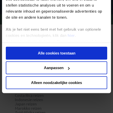
stellen statistische analyses uit te voeren en om u
relevante inhoud en gepersonaliseerde advertenties op
de site en andere kanalen te tonen.
Vragen?
Bel 09-234 13 11
Als je het niet eens bent met het gebruik van optionele
REIZEN MET KONING AAP
cookies en technologieën, klik dan
hier
.
Waarom Koning Aap?
Je kunt je selectie in de instellingen aanpassen of deze
Bestemmingen
Duurzaam toerisme
onder aan de pagina op elk gewenst moment voor de
Vacatures
Alle cookies toestaan
toekomst wijzigen.
Veelgestelde vragen
Reisdocumenten aanvragen
Reisverzekeringen
Privacy beleid
REISTYPES
Aanpassen
Groepsreizen
Pioniersreizen
Festivalreizen
Alleen noodzakelijke cookies
Familiereizen 6+
POPULAIRE GROEPSREIZEN
Vietnam reizen
Costa Rica reizen
Indonesie reizen
Japan reizen
Marokko reizen
Zuid-Afrika reizen