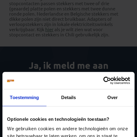
stopcontacten passen stekkers met twee of drie
(geaarde) platte polen en stekkers met twee dunne
ronde polen. Nederlandse en Belgische stekkers met
dikke polen zijn niet direct bruikbaar. Adapters of
verloopstekkers zijn in lokale elektriciteitswinkels
verkrijgbaar. Kijk
hier
als je wilt zien wat voor
stopcontact en stekkers in Chili gebruikelijk zijn.
Ja, ik meld me aan
voor de wekelijkse
nieuwsbrief
Toestemming
Details
Over
Optionele cookies en technologieën toestaan?
We gebruiken cookies en andere technologieën om onze
Inschrijven
site betrouwbaar te laten werken, om ons in staat te