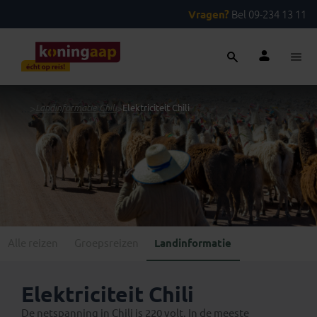
Vragen?
Bel 09-234 13 11
...
>
Landinformatie Chili
>
Elektriciteit Chili
Alle reizen
Groepsreizen
Landinformatie
Elektriciteit Chili
De netspanning in Chili is 220 volt. In de meeste