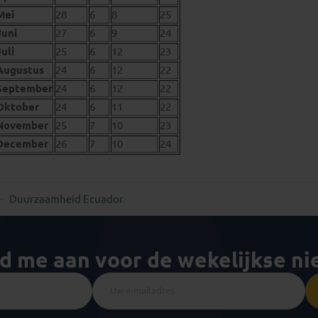
Mei
28
6
8
25
Juni
27
6
9
24
Juli
25
6
12
23
Augustus
24
6
12
22
September
24
6
12
22
Oktober
24
6
11
22
November
25
7
10
23
December
26
7
10
24
Duurzaamheid Ecuador
ld me aan voor de wekelijkse n