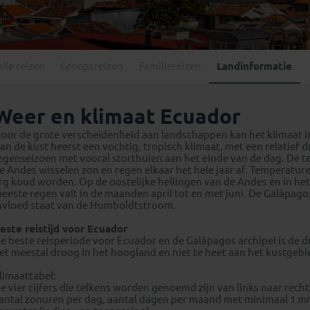
Georgië
(4)
Mexico
(4)
IJsland
(3)
Paraguay
(1)
Kosovo
(1)
Peru
(5)
Last minute reizen
Kroatië
(2)
Alle reizen
Groepsreizen
Familiereizen
Landinformatie
Suriname
(1)
Letland
(3)
Litouwen
(3)
Weer en klimaat Ecuador
Moldavië
(1)
oor de grote verscheidenheid aan landschappen kan het klimaat in 
Montenegro
(2)
an de kust heerst een vochtig, tropisch klimaat, met een relatief dr
egenseizoen met vooral stortbuien aan het einde van de dag. De 
Noord-Macedonië
(1)
e Andes wisselen zon en regen elkaar het hele jaar af. Temperatur
rg koud worden. Op de oostelijke hellingen van de Andes en in he
eeste regen valt in de maanden april tot en met juni. De Galàpag
nvloed staat van de Humboldtstroom.
este reistijd voor Ecuador
e beste reisperiode voor Ecuador en de Galàpagos archipel is de dr
et meestal droog in het hoogland en niet te heet aan het kustgebi
limaattabel:
e vier cijfers die telkens worden genoemd zijn van links naar re
antal zonuren per dag, aantal dagen per maand met minimaal 1 m