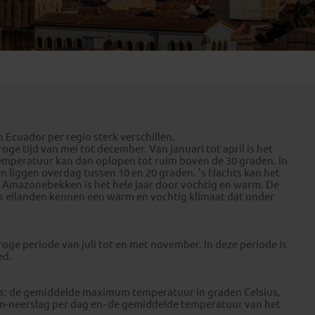
Emiraten
(1)
Ecuador per regio sterk verschillen.
oge tijd van mei tot december. Van januari tot april is het
temperatuur kan dan oplopen tot ruim boven de 30 graden. In
en liggen overdag tussen 10 en 20 graden. 's Nachts kan het
t Amazonebekken is het hele jaar door vochtig en warm. De
os eilanden kennen een warm en vochtig klimaat dat onder
oge periode van juli tot en met november. In deze periode is
ed.
chts: de gemiddelde maximum temperatuur in graden Celsius,
m-neerslag per dag en- de gemiddelde temperatuur van het