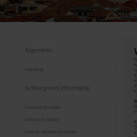
Mongolië
(1)
Tanzania
(1)
Nepal
(6)
Zimbabwe
(2)
Oezbekistan
(3)
Zuid-Afrika
(7)
Singapore
(1)
Sri Lanka
(4)
Algemeen
Tadzjikistan
(1)
Taiwan
(1)
D
A
Thailand
(8)
Inleiding
r
d
Tibet
(3)
e
m
Achtergrond informatie
i
B
D
Festivals Ecuador
h
Cultuur Ecuador
K
D
Eten en drinken Ecuador
a