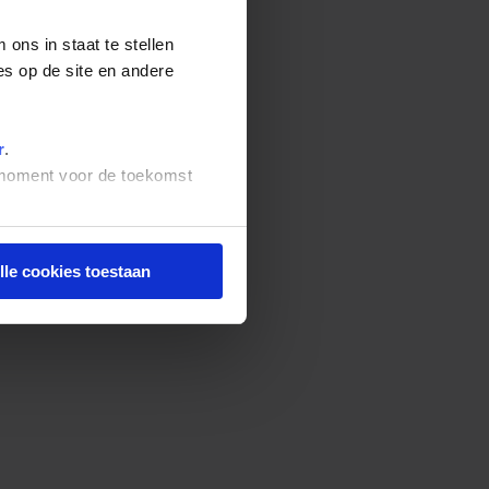
ons in staat te stellen
es op de site en andere
r
.
t moment voor de toekomst
lle cookies toestaan