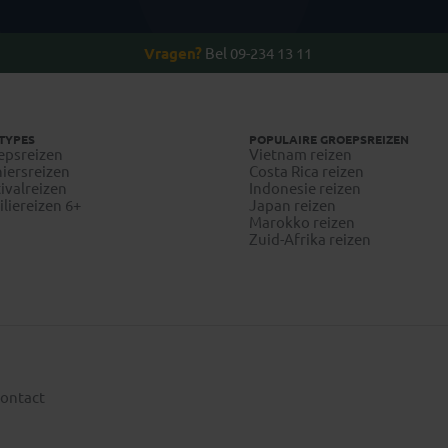
Vragen?
Bel 09-234 13 11
TYPES
POPULAIRE GROEPSREIZEN
epsreizen
Vietnam reizen
iersreizen
Costa Rica reizen
ivalreizen
Indonesie reizen
liereizen 6+
Japan reizen
Marokko reizen
Zuid-Afrika reizen
ontact