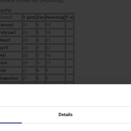
eewater (indien van toepassing).
UITO
Maand
T gem
Zon
Neerslag
T w
Januari
21
5
19
-
Februari
20
5
19
-
Maart
20
4
21
-
April
20
4
22
-
Mei
20
5
18
-
Juni
20
5
11
-
Juli
21
6
7
-
Augustus
21
6
8
-
September
21
5
13
-
Oktober
21
5
18
-
November
21
5
17
-
December
21
6
17
-
Details
UAYAQUIL
Maand
T gem
Zon
Neerslag
T w