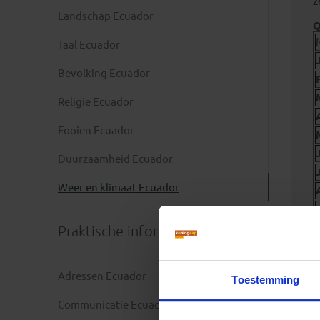
z
Landschap Ecuador
Q
Taal Ecuador
Bevolking Ecuador
Religie Ecuador
Fooien Ecuador
Duurzaamheid Ecuador
Weer en klimaat Ecuador
Praktische informatie
Adressen Ecuador
Toestemming
G
Communicatie Ecuador