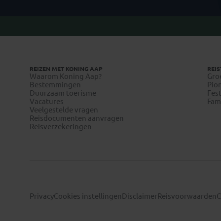
REIZEN MET KONING AAP
REIS
Waarom Koning Aap?
Gro
Bestemmingen
Pion
Duurzaam toerisme
Fest
Vacatures
Fami
Veelgestelde vragen
Reisdocumenten aanvragen
Reisverzekeringen
Privacy
Cookies instellingen
Disclaimer
Reisvoorwaarden
C