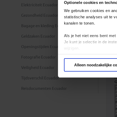
Optionele cookies en techn
Elektriciteit Ecuador
We gebruiken cookies en ande
Gezondheid Ecuador
statistische analyses uit te
kanalen te tonen.
Bagage en kleding Ecuador
Als je het niet eens bent met
Geldzaken Ecuador
Je kunt je selectie in de in
Openingstijden Ecuador
wijzigen.
Fotografie Ecuador
Privacy beleid
Alleen noodzakelijke c
Veiligheid Ecuador
Tijdsverschil Ecuador
Reisdocumenten Ecuador