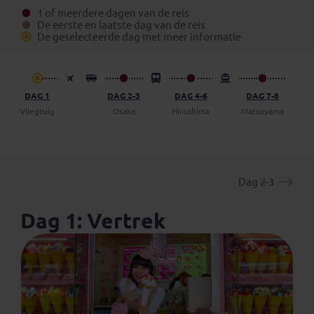
kun je vinden onder het aparte tabblad ‘Verlengingen’.
1 of meerdere dagen van de reis
Daarnaast is het mogelijk om bij boeking (in het
De eerste en laatste dag van de reis
boekingsformulier) een vrijblijvend voorstel op te
De geselecteerde dag met meer informatie
vragen om een dag (of meer) op eigen gelegenheid de
reis te verlengen.
DAG 1
DAG 2-3
DAG 4-6
DAG 7-8
Vliegtuig
Osaka
Hiroshima
Matsuyama
Dag 2-3
Dag 1: Vertrek