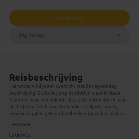
Boek deze reis
Dag tot dag
Reisbeschrijving
Hieronder vind je een overzicht met de dag-tot-dag
beschrijving. Elk bolletje op de tijdslijn is aanklikbaar.
Wanneer je op een bolletje klikt, ga je automatisch naar
de desbetreffende dag. Indien de tijdslijn te lang is,
worden er pijlen getoond. Adhv deze pijlen kan je dan
verder navigeren op de tijdslijn.
Lees meer
Een verlenging voor na de reis
Eventuele standaard verlengingen van deze rondreis
Legenda