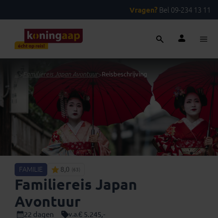
Vragen?
Bel 09-234 13 11
...
>
Familiereis Japan Avontuur
>
Reisbeschrijving
FAMILIE
8,0
(63)
Familiereis Japan
Avontuur
22 dagen
€ 5.245,-
v.a.