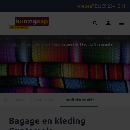
Vragen?
Bel 09-234 13 11
...
>
Landinformatie Guatemala
>
Bagage en kleding Guatemala
Alle reizen
Groepsreizen
Landinformatie
Bagage en kleding