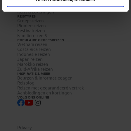
Veelgestelde vragen
Reisdocumenten aanvragen
Reisverzekeringen
REISTYPES
Groepsreizen
Pioniersreizen
Festivalreizen
Familiereizen 6+
POPULAIRE GROEPSREIZEN
Vietnam reizen
Costa Rica reizen
Indonesie reizen
Japan reizen
Marokko reizen
Zuid-Afrika reizen
INSPIRATIE & MEER
Beurzen & informatiedagen
Reisblog
Reizen met gegarandeerd vertrek
Aanbiedingen en kortingen
VOLG ONS ONLINE
Privacy