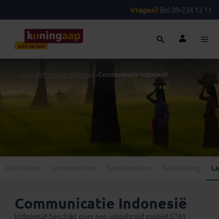
Vragen?
Bel 09-234 13 11
...
>
Landinformatie Indonesië
>
Communicatie Indonesië
Alle reizen
Groepsreizen
Familiereizen
Aanbieding
La
Communicatie Indonesië
Indonesië beschikt over een uitgebreid mobiel GSM