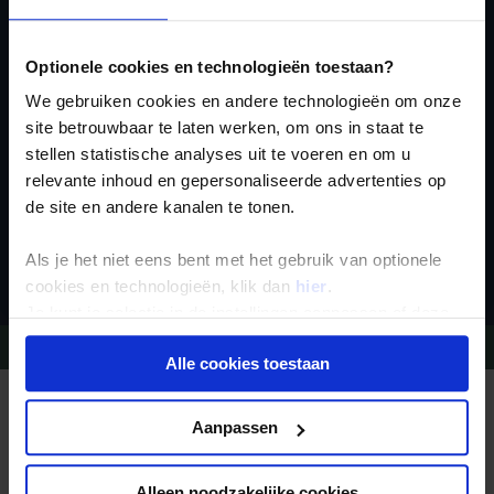
Ja, ik meld me aan
voor de wekelijkse
Optionele cookies en technologieën toestaan?
nieuwsbrief
We gebruiken cookies en andere technologieën om onze
site betrouwbaar te laten werken, om ons in staat te
stellen statistische analyses uit te voeren en om u
relevante inhoud en gepersonaliseerde advertenties op
de site en andere kanalen te tonen.
Inschrijven
Als je het niet eens bent met het gebruik van optionele
cookies en technologieën, klik dan
hier
.
Je kunt je selectie in de instellingen aanpassen of deze
onder aan de pagina op elk gewenst moment voor de
Vragen?
Bel 09-234 13 11
Alle cookies toestaan
toekomst wijzigen.
REIZEN MET KONING AAP
Privacy beleid
Waarom Koning Aap?
Aanpassen
Bestemmingen
Duurzaam toerisme
Vacatures
Alleen noodzakelijke cookies