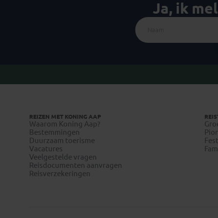
Ja, ik me
REIZEN MET KONING AAP
REIS
Waarom Koning Aap?
Gro
Bestemmingen
Pion
Duurzaam toerisme
Fest
Vacatures
Fami
Veelgestelde vragen
Reisdocumenten aanvragen
Reisverzekeringen