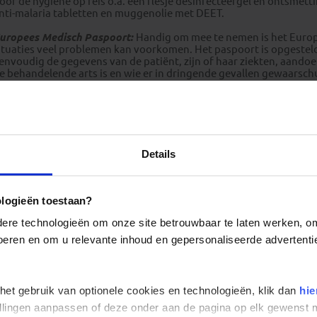
oor de hygiëne op reis o.a. een flesje desinfecteergel en ontsmett
nti-malaria tabletten en muggenolie met DEET.
uropees Medisch Paspoort:
Handig om mee te nemen is het Euro
ituaties veel problemen kan voorkomen. Het paspoort is opgesteld 
envoudig de gegevens van de patiënt, zijn of haar ziekten, aando
e behandelende arts is en wie er in dringende gevallen gewaarsc
erkrijgbaar bij huisarts, de Reisdokter, apotheek en GGD.
reventieve maatregelen in Indonesië:
Bij aankomst is het zaak d
onnen en zet bij uitstapjes in de volle zon iets op je hoofd. Omdat 
teeds veel blijven drinken en wat extra zout op je eten strooien. 
aag en darmen worden dan minder belast. Het water uit de kraan i
Details
eis
.
ologieën toestaan?
Elektriciteit Indonesië
re technologieën om onze site betrouwbaar te laten werken, om 
 voeren en om u relevante inhoud en gepersonaliseerde advertenti
 het gebruik van optionele cookies en technologieën, klik dan
hie
stellingen aanpassen of deze onder aan de pagina op elk gewens