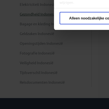
wijzigen.
Elektriciteit Indonesië
Gezondheid Indonesië
Privacy beleid
Alleen noodzakelijke c
Bagage en kleding Indonesië
Geldzaken Indonesië
Openingstijden Indonesië
Fotografie Indonesië
Veiligheid Indonesië
Tijdsverschil Indonesië
Reisdocumenten Indonesië