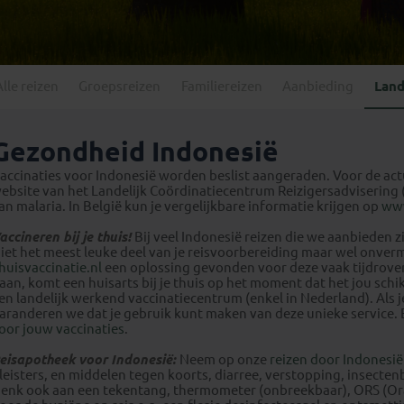
Georgië
(4)
Mexico
(4)
IJsland
(3)
Paraguay
(1)
Kosovo
(1)
Peru
(5)
Last minute reizen
Kroatië
(2)
Alle reizen
Groepsreizen
Familiereizen
Aanbieding
Land
Suriname
(1)
Letland
(3)
Litouwen
(3)
Gezondheid Indonesië
Moldavië
(1)
accinaties voor Indonesië worden beslist aangeraden. Voor de ac
Montenegro
(2)
ebsite van het Landelijk Coördinatiecentrum Reizigersadvisering (L
an malaria. In België kun je vergelijkbare informatie krijgen op
ww
Noord-Macedonië
(1)
accineren bij je thuis!
Bij veel Indonesië reizen die we aanbieden z
iet het meest leuke deel van je reisvoorbereiding maar wel onver
huisvaccinatie.nl
een oplossing gevonden voor deze vaak tijdrovend
aan, komt een huisarts bij je thuis op het moment dat het jou sch
en landelijk werkend vaccinatiecentrum (enkel in Nederland). Als
aranderen we dat je gebruik kunt maken van deze unieke service. 
oor jouw vaccinaties
.
eisapotheek voor Indonesië:
Neem op onze
reizen door Indonesië
leisters, en middelen tegen koorts, diarree, verstopping, insecte
enk ook aan een tekentang, thermometer (onbreekbaar), ORS (Oral