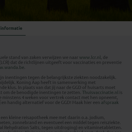
Emiraten
(1)
informatie
tuele stand van zaken verwijzen we naar
www.lcr.nl
, de
CR) dat de richtlijnen uitgeeft voor vaccinaties en preventie
w.wanda.be
.
ijn inentingen tegen de belangrijkste ziekten noodzakelijk.
mijdelijk. Koning Aap heeft in samenwerking met
e klus. In plaats van dat jij naar de GGD of huisarts moet
ikt om de benodigde inentingen te zetten.
Thuisvaccinatie.nl
is
 je minstens 4 weken voor vertrek contact met hen opneemt,
Een handig alternatief voor de GGD! Maak hier een
afspraak
een kleine reisapotheek mee met daarin o.a. jodium,
nbeten, zonnebrand en eventueel een middel tegen reisziekte.
 Rehydration Salts, tegen uitdroging) en vitaminetabletten.