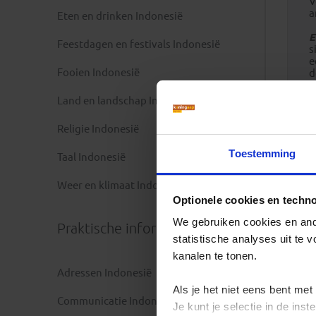
V
a
Eten en drinken Indonesië
E
Feestdagen en festivals Indonesië
s
e
Fooien Indonesië
d
v
Land en landschap Indonesië
P
z
Religie Indonesië
s
m
Toestemming
Taal Indonesië
r
Weer en klimaat Indonesië
Optionele cookies en techn
We gebruiken cookies en ande
Praktische informatie
statistische analyses uit te
kanalen te tonen.
Adressen Indonesië
Als je het niet eens bent met
Communicatie Indonesië
Je kunt je selectie in de in