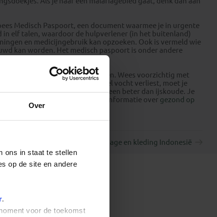
ingsdoekjes. Als je naar een malariagebied gaat, denk dan aan
pees Medisch Paspoort, een document waarmee je in urgente
in elf talen, waardoor de hulpverlener (in het buitenland)
eningen en medicijngebruik kan opzoeken. Ook is vermeld wie
huwd kan worden. Het medisch paspoort is onder andere
e tijd te nemen om te acclimatiseren. Wees voorzichtig met
je in de droge hitte ongemerkt veel vocht verliest, moet je
Warme dranken zijn over het algemeen beter dan ijskoude. Je
s niet drinkbaar. Vind hier meer informatie over
gezond op
Over
Bagage en kleding Indonesië
ons in staat te stellen
es op de site en andere
r
.
t moment voor de toekomst