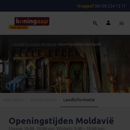
Vragen?
Bel 09-234 13 11
...
>
Landinformatie Moldavië
>
Openingstijden Moldavië
Alle reizen
Groepsreizen
Landinformatie
Openingstijden Moldavië
Musea: 10.00 -18.00 uur. Winkels: 9.00 – 18.00 uur.