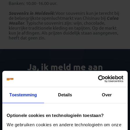
Banken: 10.00 -16.00 uur.
Souvenirs in Moldavië:
Voor souvenirs kun je terecht bij
de belangrijkste openluchtmarkt van Chisinau bij
Calea
Mosilor
. Typische souvenirs zijn: wijn, chocolade,
kleurrijke traditionele kleding en tapijten. Op de markt
kun je afdingen. Als prijzen duidelijk staan aangegeven,
heeft dat geen zin.
Ja, ik meld me aan
voor de wekelijkse
nieuwsbrief
Toestemming
Details
Over
Optionele cookies en technologieën toestaan?
We gebruiken cookies en andere technologieën om onze