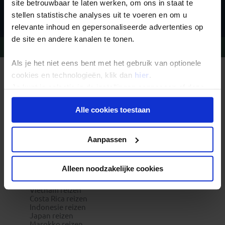
Inschrijven
site betrouwbaar te laten werken, om ons in staat te
stellen statistische analyses uit te voeren en om u
relevante inhoud en gepersonaliseerde advertenties op
de site en andere kanalen te tonen.
Vragen?
Bel 09-234 13 11
Als je het niet eens bent met het gebruik van optionele
cookies en technologieën, klik dan
hier
.
REIZEN MET KONING AAP
Waarom Koning Aap?
Je kunt je selectie in de instellingen aanpassen of deze
Bestemmingen
onder aan de pagina op elk gewenst moment voor de
Duurzaam toerisme
Vacatures
Alle cookies toestaan
toekomst wijzigen.
Veelgestelde vragen
Reisdocumenten aanvragen
Reisverzekeringen
Privacy beleid
Aanpassen
REISTYPES
Groepsreizen
Pioniersreizen
Festivalreizen
Alleen noodzakelijke cookies
Familiereizen 6+
POPULAIRE GROEPSREIZEN
Vietnam reizen
Costa Rica reizen
Indonesie reizen
Japan reizen
Marokko reizen