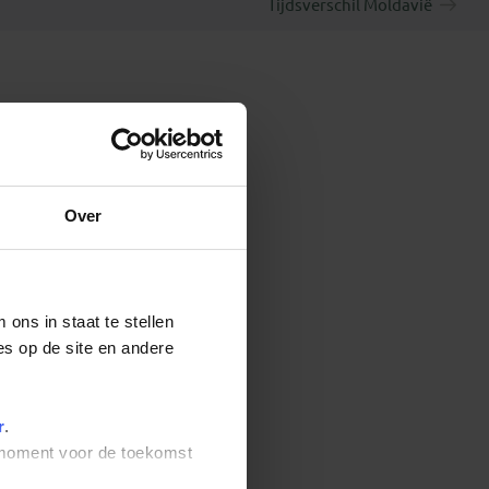
Tijdsverschil Moldavië
Over
ons in staat te stellen
es op de site en andere
r
.
t moment voor de toekomst