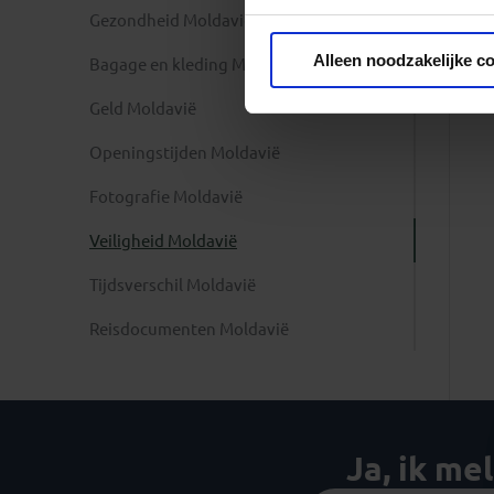
Gezondheid Moldavië
Privacy beleid
Alleen noodzakelijke c
Bagage en kleding Moldavië
Geld Moldavië
Openingstijden Moldavië
Fotografie Moldavië
Veiligheid Moldavië
Tijdsverschil Moldavië
Reisdocumenten Moldavië
Ja, ik me