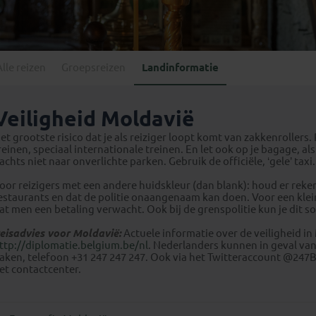
Georgië
(4)
Mexico
(4)
IJsland
(3)
Paraguay
(1)
Kosovo
(1)
Peru
(5)
Last minute reizen
Kroatië
(2)
Alle reizen
Groepsreizen
Landinformatie
Suriname
(1)
Letland
(3)
Litouwen
(3)
Veiligheid Moldavië
Moldavië
(1)
et grootste risico dat je als reiziger loopt komt van zakkenrollers
Montenegro
(2)
reinen, speciaal internationale treinen. En let ook op je bagage, al
achts niet naar onverlichte parken. Gebruik de officiële, ‘gele’ taxi.
Noord-Macedonië
(1)
oor reizigers met een andere huidskleur (dan blank): houd er re
estaurants en dat de politie onaangenaam kan doen. Voor een kleini
at men een betaling verwacht. Ook bij de grenspolitie kun je dit
eisadvies voor Moldavië:
Actuele informatie over de veiligheid in
ttp://diplomatie.belgium.be/nl
. Nederlanders kunnen in geval va
aken, telefoon +31 247 247 247. Ook via het Twitteraccount @247B
et contactcenter.