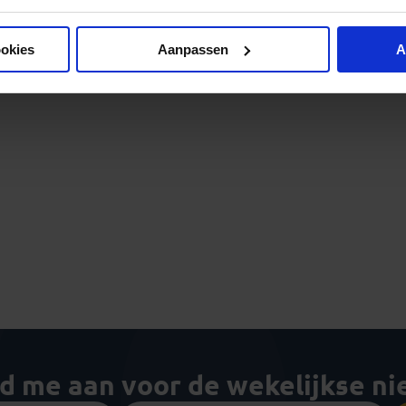
ookies
Aanpassen
A
ld me aan voor de wekelijkse n