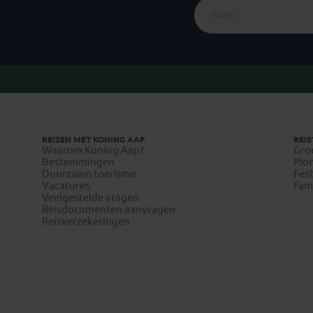
REIZEN MET KONING AAP
REIS
Waarom Koning Aap?
Gro
Bestemmingen
Pion
Duurzaam toerisme
Fest
Vacatures
Fami
Veelgestelde vragen
Reisdocumenten aanvragen
Reisverzekeringen