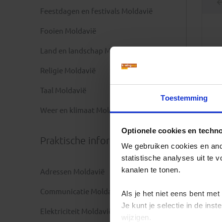
Feestdagen en festivals Moldavië
Fooien Moldavië
Land en landschap Moldavië
Religie Moldavië
Taal Moldavië
Toestemming
Weer en klimaat Moldavië
Optionele cookies en techn
Praktische informatie
We gebruiken cookies en ande
statistische analyses uit te
kanalen te tonen.
Adressen Moldavië
Communicatie Moldavië
Als je het niet eens bent met
Je kunt je selectie in de in
Elektriciteit Moldavië
wijzigen.