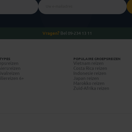
Vragen?
Bel 09-234 13 11
TYPES
POPULAIRE GROEPSREIZEN
epsreizen
Vietnam reizen
iersreizen
Costa Rica reizen
ivalreizen
Indonesie reizen
liereizen 6+
Japan reizen
Marokko reizen
Zuid-Afrika reizen