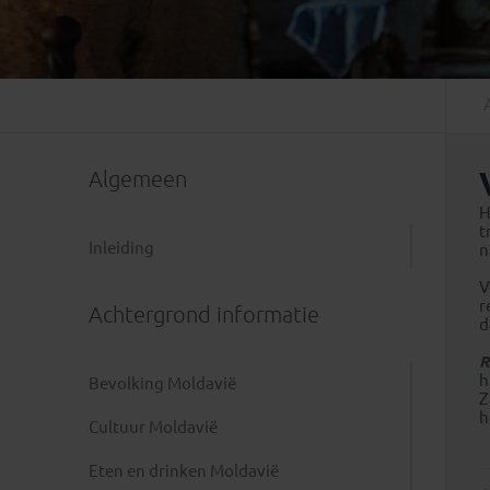
Mongolië
(1)
Tanzania
(1)
Nepal
(6)
Zimbabwe
(2)
Oezbekistan
(3)
Zuid-Afrika
(7)
Singapore
(1)
Sri Lanka
(4)
Algemeen
Tadzjikistan
(1)
Taiwan
(1)
H
t
Thailand
(8)
Inleiding
n
Tibet
(3)
V
r
Achtergrond informatie
d
R
h
Bevolking Moldavië
Z
h
Cultuur Moldavië
Eten en drinken Moldavië