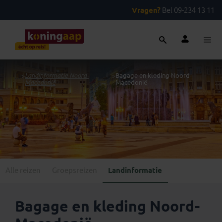
Vragen?
Bel 09-234 13 11
...
>
Landinformatie Noord-
>
Bagage en kleding Noord-
Macedonië
Macedonië
Alle reizen
Groepsreizen
Landinformatie
Bagage en kleding Noord-