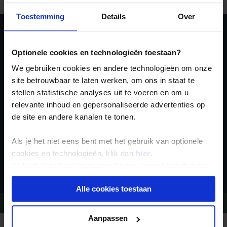
Toestemming
Details
Over
Ja, ik meld me aan
Optionele cookies en technologieën toestaan?
voor de wekelijkse
We gebruiken cookies en andere technologieën om onze
nieuwsbrief
site betrouwbaar te laten werken, om ons in staat te
stellen statistische analyses uit te voeren en om u
relevante inhoud en gepersonaliseerde advertenties op
de site en andere kanalen te tonen.
Als je het niet eens bent met het gebruik van optionele
cookies en technologieën, klik dan
hier
.
Inschrijven
Je kunt je selectie in de instellingen aanpassen of deze
onder aan de pagina op elk gewenst moment voor de
Alle cookies toestaan
toekomst wijzigen.
Vragen?
Bel 09-234 13 11
Privacy beleid
Aanpassen