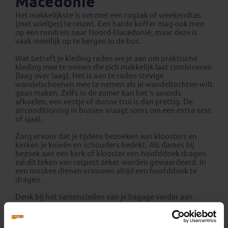
Macedonië
Het makkelijkste is om met een rugzak of weekendtas
(met wieltjes) te reizen. Een harde koffer mag ook mee
op een
rondreis naar Noord-Macedonië
, maar deze is
vaak moeilijk op te bergen in de bus.
Wat betreft je kleding raden we je aan om praktische
kleding mee te nemen die zich makkelijk laat combineren
(laag over laag). Het is aan te raden stevige
wandelschoenen mee te nemen als je wandeltochten wilt
gaan maken. Zelfs in de zomer kan het ’s avonds
afkoelen, een vestje of dunne trui is dan prettig. De
airconditioning in bussen vraagt soms om een extra vest
of sjaal.
Zorg ervoor dat je tijdens bezoeken aan kloosters en
kerken je knieën en schouders bedekt. Als dames bij
bezoek aan een kerk of klooster een hoofddoek dragen
zal dit teken van respect zeker worden gewaardeerd. In
een moskee dienen vrouwen altijd een hoofddoek te
dragen.
Denk bij het samenstellen van je bagage verder aan
bijvoorbeeld: zaklamp, navulbare waterfles, reisgids,
pet, voldoende fotomateriaal, medicijnen, toiletartikelen
en zonnebrandmiddel.