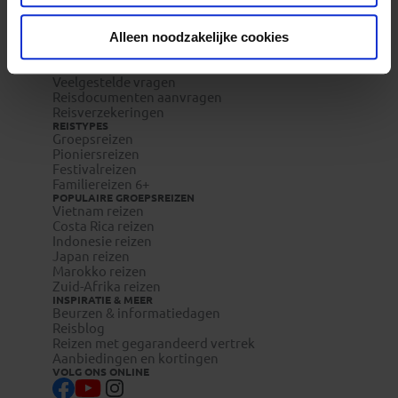
REIZEN MET KONING AAP
Waarom Koning Aap?
Bestemmingen
Alleen noodzakelijke cookies
Duurzaam toerisme
Vacatures
Veelgestelde vragen
Reisdocumenten aanvragen
Reisverzekeringen
REISTYPES
Groepsreizen
Pioniersreizen
Festivalreizen
Familiereizen 6+
POPULAIRE GROEPSREIZEN
Vietnam reizen
Costa Rica reizen
Indonesie reizen
Japan reizen
Marokko reizen
Zuid-Afrika reizen
INSPIRATIE & MEER
Beurzen & informatiedagen
Reisblog
Reizen met gegarandeerd vertrek
Aanbiedingen en kortingen
VOLG ONS ONLINE