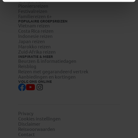
Groepsreizen
Pioniersreizen
Festivalreizen
Familiereizen 6+
POPULAIRE GROEPSREIZEN
Vietnam reizen
Costa Rica reizen
Indonesie reizen
Japan reizen
Marokko reizen
Zuid-Afrika reizen
INSPIRATIE & MEER
Beurzen & informatiedagen
Reisblog
Reizen met gegarandeerd vertrek
Aanbiedingen en kortingen
VOLG ONS ONLINE
Privacy
Cookies instellingen
Disclaimer
Reisvoorwaarden
Contact