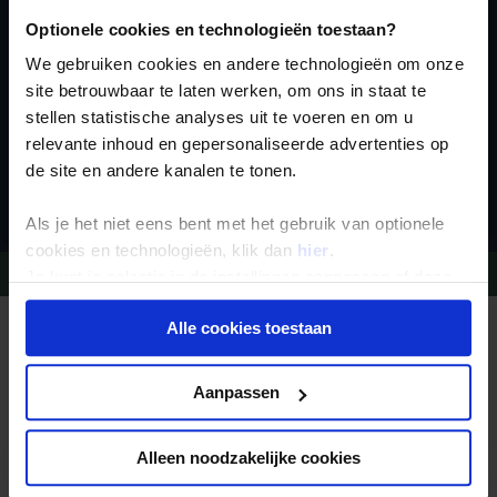
nieuwsbrief
Optionele cookies en technologieën toestaan?
We gebruiken cookies en andere technologieën om onze
site betrouwbaar te laten werken, om ons in staat te
stellen statistische analyses uit te voeren en om u
relevante inhoud en gepersonaliseerde advertenties op
de site en andere kanalen te tonen.
Inschrijven
Als je het niet eens bent met het gebruik van optionele
cookies en technologieën, klik dan
hier
.
Vragen?
Bel 09-234 13 11
Je kunt je selectie in de instellingen aanpassen of deze
onder aan de pagina op elk gewenst moment voor de
Alle cookies toestaan
toekomst wijzigen.
REIZEN MET KONING AAP
Waarom Koning Aap?
Bestemmingen
Privacy beleid
Duurzaam toerisme
Aanpassen
Vacatures
Veelgestelde vragen
Reisdocumenten aanvragen
Alleen noodzakelijke cookies
Reisverzekeringen
REISTYPES