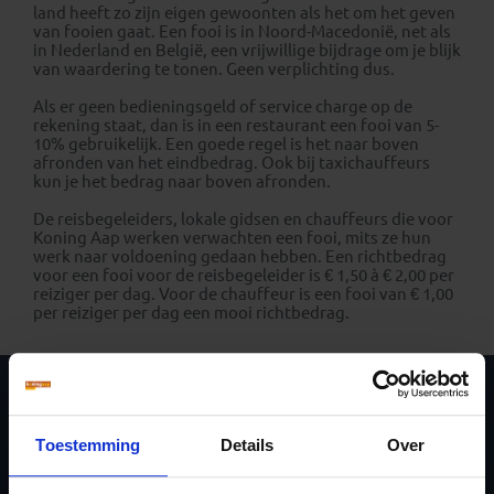
land heeft zo zijn eigen gewoonten als het om het geven
van fooien gaat. Een fooi is in Noord-Macedonië, net als
in Nederland en België, een vrijwillige bijdrage om je blijk
van waardering te tonen. Geen verplichting dus.
Als er geen bedieningsgeld of service charge op de
rekening staat, dan is in een restaurant een fooi van 5-
10% gebruikelijk. Een goede regel is het naar boven
afronden van het eindbedrag. Ook bij taxichauffeurs
kun je het bedrag naar boven afronden.
De reisbegeleiders, lokale gidsen en chauffeurs die voor
Koning Aap werken verwachten een fooi, mits ze hun
werk naar voldoening gedaan hebben. Een richtbedrag
voor een fooi voor de reisbegeleider is € 1,50 à € 2,00 per
reiziger per dag. Voor de chauffeur is een fooi van € 1,00
per reiziger per dag een mooi richtbedrag.
Ja, ik meld me aan
Toestemming
Details
Over
voor de wekelijkse