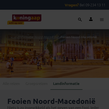
Vragen?
Bel 09-234 13 11
...
>
Landinformatie Noord-Macedonië
>
Fooien Noord-Macedonië
Alle reizen
Groepsreizen
Landinformatie
Fooien Noord-Macedonië
Niets is zo ingewikkeld als het geven van een fooi. Ieder