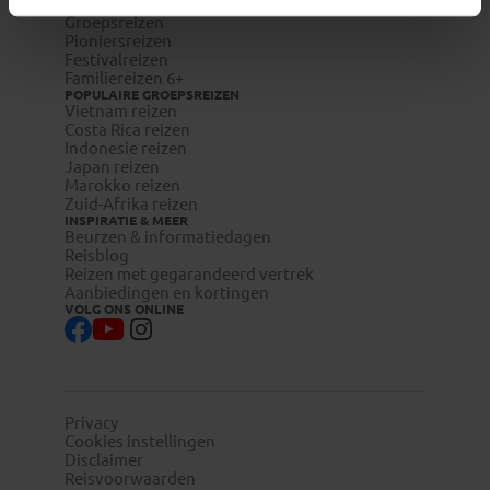
REISTYPES
Groepsreizen
Pioniersreizen
Festivalreizen
Familiereizen 6+
POPULAIRE GROEPSREIZEN
Vietnam reizen
Costa Rica reizen
Indonesie reizen
Japan reizen
Marokko reizen
Zuid-Afrika reizen
INSPIRATIE & MEER
Beurzen & informatiedagen
Reisblog
Reizen met gegarandeerd vertrek
Aanbiedingen en kortingen
VOLG ONS ONLINE
Privacy
Cookies instellingen
Disclaimer
Reisvoorwaarden