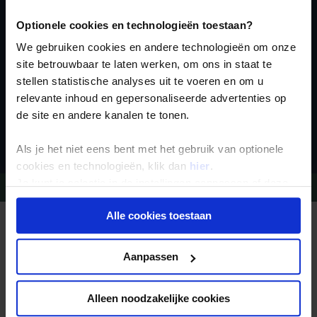
nieuwsbrief
Optionele cookies en technologieën toestaan?
We gebruiken cookies en andere technologieën om onze
site betrouwbaar te laten werken, om ons in staat te
stellen statistische analyses uit te voeren en om u
relevante inhoud en gepersonaliseerde advertenties op
de site en andere kanalen te tonen.
Inschrijven
Als je het niet eens bent met het gebruik van optionele
cookies en technologieën, klik dan
hier
.
Je kunt je selectie in de instellingen aanpassen of deze
Vragen?
Bel 09-234 13 11
onder aan de pagina op elk gewenst moment voor de
Alle cookies toestaan
toekomst wijzigen.
REIZEN MET KONING AAP
Waarom Koning Aap?
Bestemmingen
Privacy beleid
Aanpassen
Duurzaam toerisme
Vacatures
Veelgestelde vragen
Reisdocumenten aanvragen
Alleen noodzakelijke cookies
Reisverzekeringen