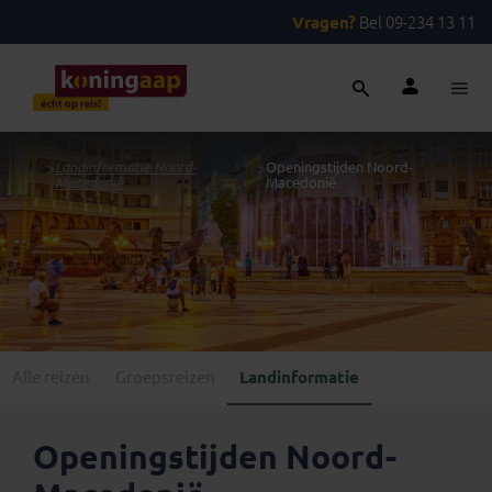
Vragen?
Bel 09-234 13 11
...
>
Landinformatie Noord-
>
Openingstijden Noord-
Macedonië
Macedonië
Alle reizen
Groepsreizen
Landinformatie
Openingstijden Noord-