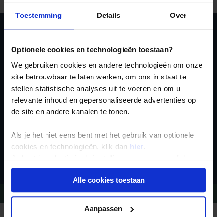
Toestemming
Details
Over
Ja, ik meld me aan
Optionele cookies en technologieën toestaan?
voor de wekelijkse
We gebruiken cookies en andere technologieën om onze
nieuwsbrief
site betrouwbaar te laten werken, om ons in staat te
stellen statistische analyses uit te voeren en om u
relevante inhoud en gepersonaliseerde advertenties op
de site en andere kanalen te tonen.
Als je het niet eens bent met het gebruik van optionele
cookies en technologieën, klik dan
hier
.
Inschrijven
Je kunt je selectie in de instellingen aanpassen of deze
onder aan de pagina op elk gewenst moment voor de
Alle cookies toestaan
toekomst wijzigen.
Vragen?
Bel 09-234 13 11
Privacy beleid
Aanpassen