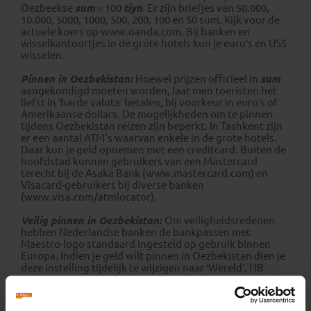
Oezbeekse
sum
= 100
tiyn
. Er zijn briefjes van 50.000,
10.000, 5000, 1000, 500, 200, 100 en 50 sum. Kijk voor de
actuele koers op
www.oanda.com
. Bij banken en
wisselkantoortjes in de grote hotels kun je euro’s en US$
wisselen.
Pinnen in Oezbekistan:
Hoewel prijzen officieel in
sum
aangekondigd moeten worden, laat men toeristen het
liefst in ‘harde valuta’ betalen, bij voorkeur in euro’s of
Amerikaanse dollars. De mogelijkheden om te pinnen
tijdens
Oezbekistan reizen
zijn beperkt. In Tashkent zijn
er een aantal ATM's waarvan enkele in de grote hotels.
Daar kun je geld opnemen met een creditcard. Buiten de
hoofdstad kunnen gebruikers van een Mastercard
terecht bij de Asaka Bank (
www.mastercard.com
) en
Visacard-gebruikers bij diverse banken
(
www.visa.com/atmlocator
).
Veilig pinnen in Oezbekistan:
Om veiligheidsredenen
hebben Nederlandse banken de bankpassen met
Maestro-logo standaard ingesteld op gebruik binnen
Europa. Indien je geld wilt pinnen in Oezbekistan dien je
deze instelling tijdelijk te wijzigen naar ‘Wereld’. NB
Belgen kunnen hun bankpas in Oezbekistan standaard
onbeperkt gebruiken. Belgische banken rekenen
Oezbekistan bij Europa.