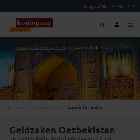
Vragen?
Bel 09-234 13 11
...
>
Landinformatie Oezbekistan
>
Geldzaken Oezbekistan
Alle reizen
Groepsreizen
Landinformatie
Geldzaken Oezbekistan
De munteenheid is de Oezbeekse
sum
(UZS). Een