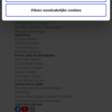
REIZEN MET KONING AAP
Waarom Koning Aap?
Bestemmingen
Alleen noodzakelijke cookies
Duurzaam toerisme
Vacatures
Veelgestelde vragen
Reisdocumenten aanvragen
Reisverzekeringen
REISTYPES
Groepsreizen
Pioniersreizen
Festivalreizen
Familiereizen 6+
POPULAIRE GROEPSREIZEN
Vietnam reizen
Costa Rica reizen
Indonesie reizen
Japan reizen
Marokko reizen
Zuid-Afrika reizen
INSPIRATIE & MEER
Beurzen & informatiedagen
Reisblog
Reizen met gegarandeerd vertrek
Aanbiedingen en kortingen
VOLG ONS ONLINE