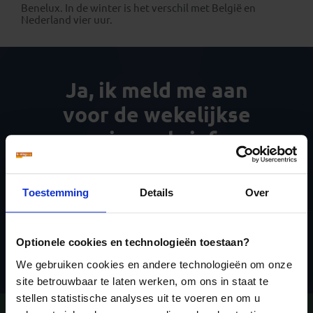
Benelux. In de winter is het verschil met België en
Nederland vier uur.
Ja, ik meld me aan
voor de wekelijkse
nieuwsbrief
Toestemming
Details
Over
Optionele cookies en technologieën toestaan?
Inschrijven
We gebruiken cookies en andere technologieën om onze
site betrouwbaar te laten werken, om ons in staat te
stellen statistische analyses uit te voeren en om u
Vragen?
Bel 09-234 13 11