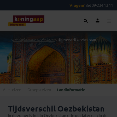
Vragen?
Bel 09-234 13 11
...
>
Landinformatie Oezbekistan
>
Tijdsverschil Oezbekistan
Alle reizen
Groepsreizen
Landinformatie
Tijdsverschil Oezbekistan
In de zomer is het in Oezbekistan drie uur later dan in de