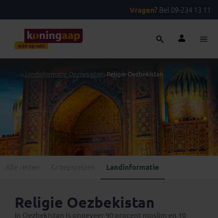
Vragen?
Bel 09-234 13 11
...
>
Landinformatie Oezbekistan
>
Religie Oezbekistan
Alle reizen
Groepsreizen
Landinformatie
Religie Oezbekistan
In Oezbekistan is ongeveer 90 procent moslim en 10