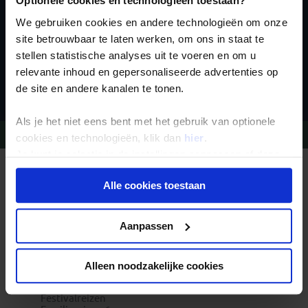
Optionele cookies en technologieën toestaan?
We gebruiken cookies en andere technologieën om onze
site betrouwbaar te laten werken, om ons in staat te
stellen statistische analyses uit te voeren en om u
relevante inhoud en gepersonaliseerde advertenties op
Inschrijven
de site en andere kanalen te tonen.
Als je het niet eens bent met het gebruik van optionele
Vragen?
Bel 09-234 13 11
cookies en technologieën, klik dan
hier
.
Je kunt je selectie in de instellingen aanpassen of deze
onder aan de pagina op elk gewenst moment voor de
REIZEN MET KONING AAP
Waarom Koning Aap?
Alle cookies toestaan
toekomst wijzigen.
Bestemmingen
Duurzaam toerisme
Vacatures
Privacy beleid
Aanpassen
Veelgestelde vragen
Reisdocumenten aanvragen
Reisverzekeringen
REISTYPES
Alleen noodzakelijke cookies
Groepsreizen
Pioniersreizen
Festivalreizen