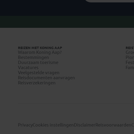
REIZEN MET KONING AAP
REIS
Waarom Koning Aap?
Gro
Bestemmingen
Pion
Duurzaam toerisme
Fest
Vacatures
Fami
Veelgestelde vragen
Reisdocumenten aanvragen
Reisverzekeringen
Privacy
Cookies instellingen
Disclaimer
Reisvoorwaarden
C