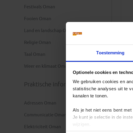
Festivals Oman
Fooien Oman
Land en landschap Oman
Religie Oman
Toestemming
Taal Oman
Weer en klimaat Oman
Optionele cookies en techn
We gebruiken cookies en ande
Praktische informatie
statistische analyses uit te
kanalen te tonen.
Adressen Oman
Als je het niet eens bent met
Communicatie Oman
Je kunt je selectie in de in
wijzigen.
Elektriciteit Oman