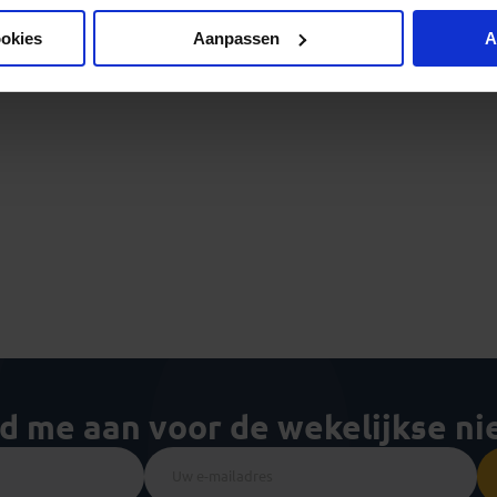
ookies
Aanpassen
A
ld me aan voor de wekelijkse n