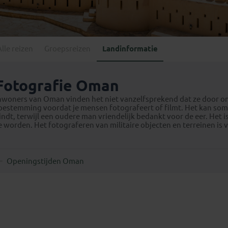
Georgië
(4)
Mexico
(4)
IJsland
(3)
Paraguay
(1)
Kosovo
(1)
Peru
(5)
Last minute reizen
Kroatië
(2)
Alle reizen
Groepsreizen
Landinformatie
Suriname
(1)
Letland
(3)
Litouwen
(3)
Fotografie Oman
Moldavië
(1)
nwoners van Oman vinden het niet vanzelfsprekend dat ze door 
Montenegro
(2)
oestemming voordat je mensen fotografeert of filmt. Het kan som
indt, terwijl een oudere man vriendelijk bedankt voor de eer. Het
Noord-Macedonië
(1)
e worden. Het fotograferen van militaire objecten en terreinen is
Openingstijden Oman