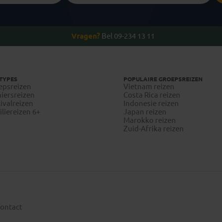
Vragen?
Bel 09-234 13 11
TYPES
POPULAIRE GROEPSREIZEN
epsreizen
Vietnam reizen
iersreizen
Costa Rica reizen
ivalreizen
Indonesie reizen
liereizen 6+
Japan reizen
Marokko reizen
Zuid-Afrika reizen
ontact