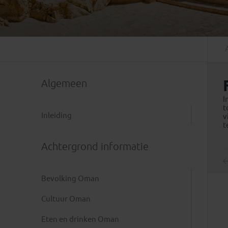
Mongolië
(1)
Tanzania
(1)
Nepal
(6)
Zimbabwe
(2)
Oezbekistan
(3)
Zuid-Afrika
(7)
Singapore
(1)
Sri Lanka
(4)
Algemeen
Tadzjikistan
(1)
Taiwan
(1)
I
t
Thailand
(8)
Inleiding
v
t
Tibet
(3)
Achtergrond informatie
Bevolking Oman
Cultuur Oman
Eten en drinken Oman