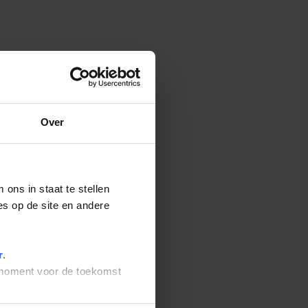
Over
ons in staat te stellen
es op de site en andere
r
.
t moment voor de toekomst