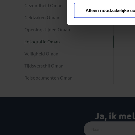
Gezondheid Oman
Privacy beleid
Alleen noodzakelijke c
Geldzaken Oman
Openingstijden Oman
Fotografie Oman
Veiligheid Oman
Tijdsverschil Oman
Reisdocumenten Oman
Ja, ik me