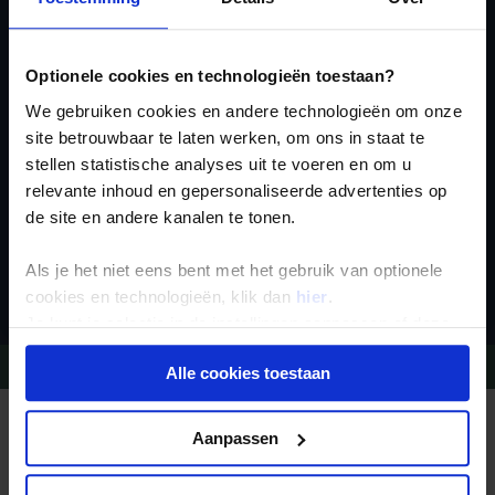
Ja, ik meld me aan
voor de wekelijkse
Optionele cookies en technologieën toestaan?
nieuwsbrief
We gebruiken cookies en andere technologieën om onze
site betrouwbaar te laten werken, om ons in staat te
stellen statistische analyses uit te voeren en om u
relevante inhoud en gepersonaliseerde advertenties op
de site en andere kanalen te tonen.
Inschrijven
Als je het niet eens bent met het gebruik van optionele
cookies en technologieën, klik dan
hier
.
Je kunt je selectie in de instellingen aanpassen of deze
onder aan de pagina op elk gewenst moment voor de
Vragen?
Bel 09-234 13 11
Alle cookies toestaan
toekomst wijzigen.
Privacy beleid
REIZEN MET KONING AAP
Aanpassen
Waarom Koning Aap?
Bestemmingen
Duurzaam toerisme