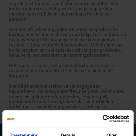
rugzak (met binnenframe) of in een weekendtas. Een
koffer raden we af. Het gewicht van je bagage kan
meestal beperkt blijven tot maximaal tien kilo per
persoon.
Wat betreft je kleding raden we je aan om praktische
kleding mee te nemen die zich makkelijk laat combineren
(laag over laag). We vragen je om in je kledingkeuze
respect te tonen voor de lokale cultuur. Het dragen van
korte broeken en t-shirts is hier echter geen probleem,
behalve bij het bezoeken van sommige kloosters.
Het is aan te raden stevige wandelschoenen mee te
nemen voor de wandeltochten die we maken in de
Karpaten.
Denk bij het samenstellen van je bagage aan
bijvoorbeeld: zaklamp, waterfles, naaigerei, wasmiddel,
universeel geldige verloopstekker, reisgids, pet,
voldoende fotomateriaal, lakenzak, toiletartikelen,
badslippers, zwemkleding, wekker, schrijfgerei,
schaartje, beker en zakmes.
Toestemming
Details
Over