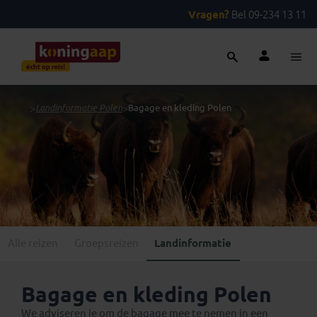
Vragen?
Bel 09-234 13 11
...
>
Landinformatie Polen
>
Bagage en kleding Polen
Alle reizen
Groepsreizen
Landinformatie
Bagage en kleding Polen
We adviseren je om de bagage mee te nemen in een