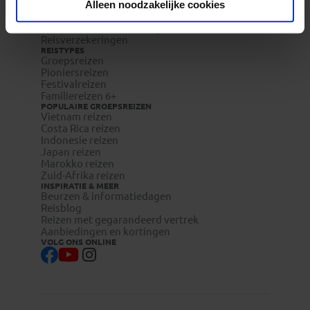
Vacatures
Alleen noodzakelijke cookies
Veelgestelde vragen
Reisdocumenten aanvragen
Reisverzekeringen
REISTYPES
Groepsreizen
Pioniersreizen
Festivalreizen
Familiereizen 6+
POPULAIRE GROEPSREIZEN
Vietnam reizen
Costa Rica reizen
Indonesie reizen
Japan reizen
Marokko reizen
Zuid-Afrika reizen
INSPIRATIE & MEER
Beurzen & informatiedagen
Reisblog
Reizen met gegarandeerd vertrek
Aanbiedingen en kortingen
VOLG ONS ONLINE