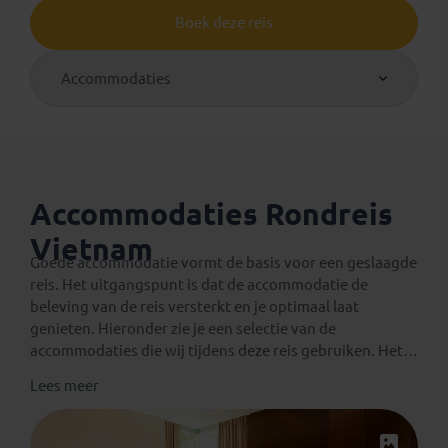
Boek deze reis
Accommodaties
Accommodaties Rondreis
Vietnam
Goede accommodatie vormt de basis voor een geslaagde
reis. Het uitgangspunt is dat de accommodatie de
beleving van de reis versterkt en je optimaal laat
genieten. Hieronder zie je een selectie van de
accommodaties die wij tijdens deze reis gebruiken. Het
geeft je
een algemene indruk
van wat je kunt
Lees meer
verwachten. De genoemde accommodaties zijn
altijd
onder voorbehoud van wijzigingen en
beschikbaarheid
. Je verblijft in onderstaande of