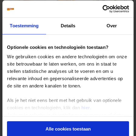
Toestemming
Details
Over
Phong Nha - Doan Gia Resort Phong
Nha
4
Optionele cookies en technologieën toestaan?
WIFI in kamer - Gratis
We gebruiken cookies en andere technologieën om onze
site betrouwbaar te laten werken, om ons in staat te
stellen statistische analyses uit te voeren en om u
relevante inhoud en gepersonaliseerde advertenties op
de site en andere kanalen te tonen.
Als je het niet eens bent met het gebruik van optionele
cookies en technologieën, klik dan
hier
.
Je kunt je selectie in de instellingen aanpassen of deze
onder aan de pagina op elk gewenst moment voor de
Alle cookies toestaan
toekomst wijzigen.
Ninh Binh - Tam Coc Rice Fields