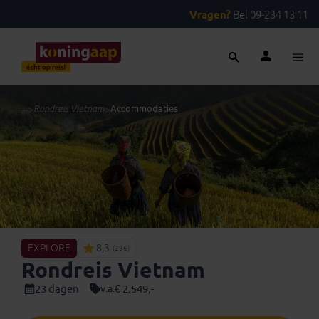
Vragen?
Bel 09-234 13 11
...
>
Rondreis Vietnam
>
Accommodaties
EXPLORE
8,3
(296)
Rondreis Vietnam
23 dagen
€ 2.549,-
v.a.