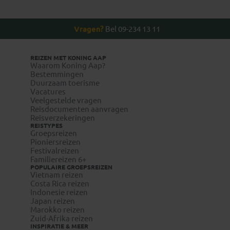
Vragen?
Bel 09-234 13 11
REIZEN MET KONING AAP
Waarom Koning Aap?
Bestemmingen
Duurzaam toerisme
Vacatures
Veelgestelde vragen
Reisdocumenten aanvragen
Reisverzekeringen
REISTYPES
Groepsreizen
Pioniersreizen
Festivalreizen
Familiereizen 6+
POPULAIRE GROEPSREIZEN
Vietnam reizen
Costa Rica reizen
Indonesie reizen
Japan reizen
Marokko reizen
Zuid-Afrika reizen
INSPIRATIE & MEER