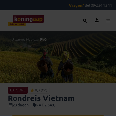
Vragen?
Bel 09-234 13 11
...
>
Rondreis Vietnam
>
FAQ
EXPLORE
8,3
(296)
Rondreis Vietnam
23 dagen
€ 2.549,-
v.a.