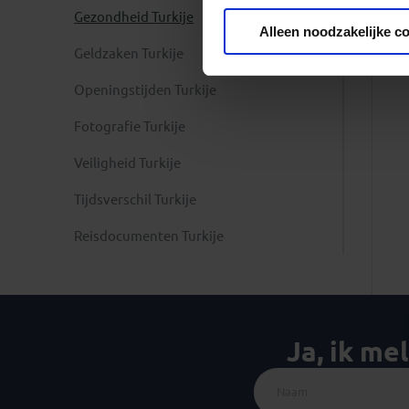
Gezondheid Turkije
Privacy beleid
Alleen noodzakelijke c
Geldzaken Turkije
Openingstijden Turkije
Fotografie Turkije
Veiligheid Turkije
Tijdsverschil Turkije
Reisdocumenten Turkije
Ja, ik me