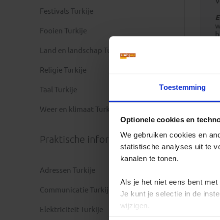
V
Festivals Turkije
E
w
Fooien Turkije
h
k
Land en landschap Turkije
m
P
Religie Turkije
z
s
Toestemming
Taal Turkije
m
g
Weer en klimaat Turkije
Z
Optionele cookies en techn
h
g
We gebruiken cookies en ande
Praktische informatie
h
statistische analyses uit te
l
kanalen te tonen.
Adressen Turkije
Als je het niet eens bent met
Communicatie Turkije
Je kunt je selectie in de in
wijzigen.
Elektriciteit Turkije