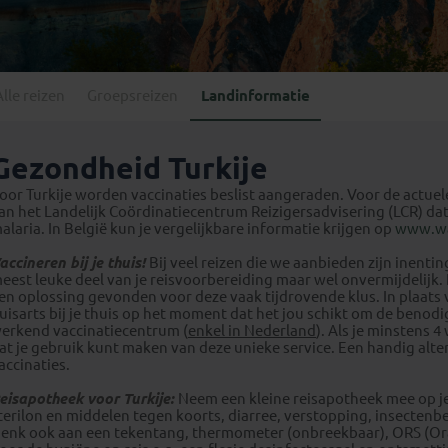
Georgië
(4)
Mexico
(4)
IJsland
(3)
Paraguay
(1)
Kosovo
(1)
Peru
(5)
Last minute reizen
Kroatië
(2)
Alle reizen
Groepsreizen
Landinformatie
Suriname
(1)
Letland
(3)
Litouwen
(3)
Gezondheid Turkije
Moldavië
(1)
oor Turkije worden vaccinaties beslist aangeraden. Voor de actue
Montenegro
(2)
an het Landelijk Coördinatiecentrum Reizigersadvisering (LCR) dat 
alaria. In België kun je vergelijkbare informatie krijgen op
www.w
Noord-Macedonië
(1)
accineren bij je thuis!
Bij veel reizen die we aanbieden zijn inenti
eest leuke deel van je reisvoorbereiding maar wel onvermijdelij
en oplossing gevonden voor deze vaak tijdrovende klus. In plaats 
uisarts bij je thuis op het moment dat het jou schikt om de benod
erkend vaccinatiecentrum (
enkel in Nederland
). Als je minstens
at je gebruik kunt maken van deze unieke service. Een handig alt
accinaties.
eisapotheek voor Turkije:
Neem een kleine reisapotheek mee op j
terilon en middelen tegen koorts, diarree, verstopping, insectenb
enk ook aan een tekentang, thermometer (onbreekbaar), ORS (Oral