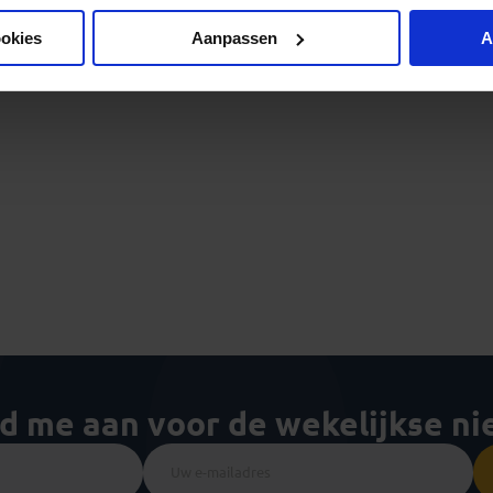
ookies
Aanpassen
A
ld me aan voor de wekelijkse n