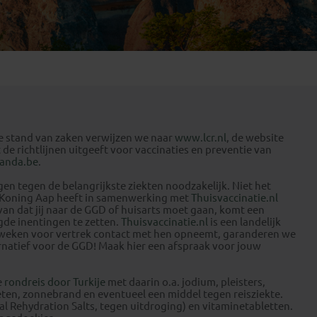
Emiraten
(1)
le stand van zaken verwijzen we naar
www.lcr.nl
, de website
de richtlijnen uitgeeft voor vaccinaties en preventie van
anda.be
.
ngen tegen de belangrijkste ziekten noodzakelijk. Niet het
k. Koning Aap heeft in samenwerking met
Thuisvaccinatie.nl
van dat jij naar de GGD of huisarts moet gaan, komt een
igde inentingen te zetten.
Thuisvaccinatie.nl
is een landelijk
 4 weken voor vertrek contact met hen opneemt, garanderen we
ernatief voor de GGD! Maak hier een afspraak voor jouw
e
rondreis door Turkije
met daarin o.a. jodium, pleisters,
eten, zonnebrand en eventueel een middel tegen reisziekte.
 Rehydration Salts, tegen uitdroging) en vitaminetabletten.