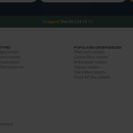
Vragen?
Bel 09-234 13 11
TYPES
POPULAIRE GROEPSREIZEN
epsreizen
Vietnam reizen
iersreizen
Costa Rica reizen
ivalreizen
Indonesie reizen
liereizen 6+
Japan reizen
Marokko reizen
Zuid-Afrika reizen
ontact