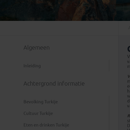
Mongolië
(1)
Tanzania
(1)
Nepal
(6)
Zimbabwe
(2)
Oezbekistan
(3)
Zuid-Afrika
(7)
Singapore
(1)
Sri Lanka
(4)
Algemeen
Tadzjikistan
(1)
Taiwan
(1)
V
v
Thailand
(8)
Inleiding
m
Tibet
(3)
V
m
Achtergrond informatie
e
h
w
d
Bevolking Turkije
v
Cultuur Turkije
R
s
Eten en drinken Turkije
D