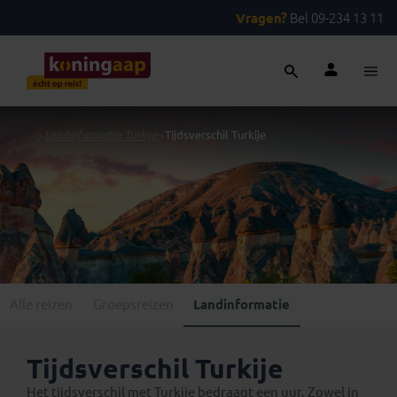
Vragen?
Bel 09-234 13 11
...
>
Landinformatie Turkije
>
Tijdsverschil Turkije
Alle reizen
Groepsreizen
Landinformatie
Tijdsverschil Turkije
Het tijdsverschil met Turkije bedraagt een uur. Zowel in