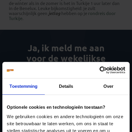
de winter als in de zomer is het in Turkije 1 uur later dan
in de Benelux. Leuke bijkomstigheid: je zult
waarschijnlijk geen
jetlag
hebben op je
rondreis door
Turkije
.
Ja, ik meld me aan
voor de wekelijkse
nieuwsbrief
Toestemming
Details
Over
Optionele cookies en technologieën toestaan?
Inschrijven
We gebruiken cookies en andere technologieën om onze
site betrouwbaar te laten werken, om ons in staat te
stellen statistische analyses uit te voeren en om u