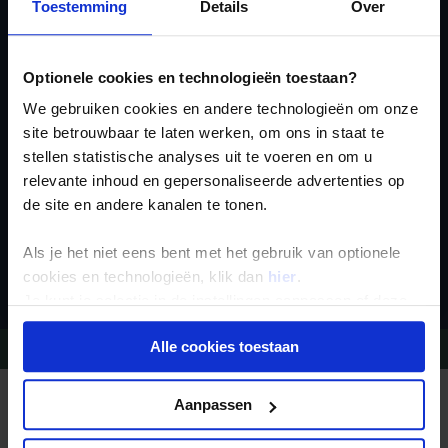
Toestemming
Details
Over
Ja, ik meld me aan
voor de wekelijkse
Optionele cookies en technologieën toestaan?
nieuwsbrief
We gebruiken cookies en andere technologieën om onze
site betrouwbaar te laten werken, om ons in staat te
stellen statistische analyses uit te voeren en om u
relevante inhoud en gepersonaliseerde advertenties op
de site en andere kanalen te tonen.
Als je het niet eens bent met het gebruik van optionele
Inschrijven
cookies en technologieën, klik dan
hier
.
Je kunt je selectie in de instellingen aanpassen of deze
onder aan de pagina op elk gewenst moment voor de
Alle cookies toestaan
Vragen?
Bel 09-234 13 11
toekomst wijzigen.
Privacy beleid
Aanpassen
REIZEN MET KONING AAP
Waarom Koning Aap?
Bestemmingen