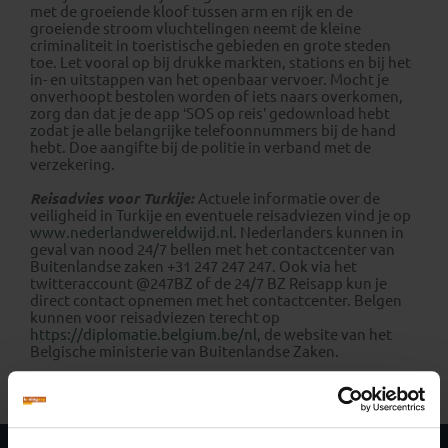
met de groeiende kloof tussen arm en rijk en de
groeiende stroom vluchtelingen neemt de kleine
criminaliteit in toeristische gebieden en grote steden
toe. Let vooral op bij drukke markten, stations en bij het
in- en uitstappen van het openbaar vervoer. Mocht je
onverhoopt bestolen worden of iets naars overkomen,
zorg dan dat je de app ‘SOS op reis’ gedownload hebt
zodat je alle belangrijke telefoonnummers bij de hand
hebt. Doe aangifte bij de politie in verband met de
verzekering.
Reisadvies voor Turkije:
Actuele informatie over de
veiligheid in Turkije en eventuele reisadviezen vind je op
www.nederlandwereldwijd.nl
. Nederlanders kunnen in
geval van nood 24/7 bellen met het contactcenter van
Buitenlandse zaken +31 247 247 247. Ook via het
twitteraccount @247BZ of de 24/7 BZ Reisapp kun je
direct contact opnemen met het contactcenter. Belgen
kunnen voor reisadviezen terecht op
https://diplomatie.belgium.be/nl
, de website van het
Belgische ministerie van Buitenlandse Zaken.