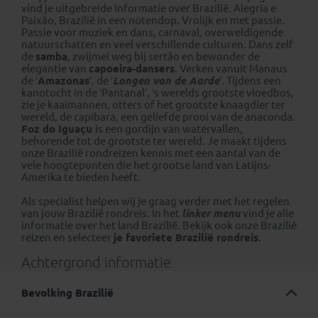
vind je uitgebreide informatie over Brazilië. Alegria e
Paixão, Brazilië in een notendop. Vrolijk en met passie.
Passie voor muziek en dans, carnaval, overweldigende
natuurschatten en veel verschillende culturen. Dans zelf
de
samba
, zwijmel weg bij sertão en bewonder de
elegantie van
capoeira-dansers
. Verken vanuit Manaus
de ‘
Amazonas
’, de ‘
Longen van de Aarde
’. Tijdens een
kanotocht in de ‘Pantanal’, ‘s werelds grootste vloedbos,
zie je kaaimannen, otters of het grootste knaagdier ter
wereld, de capibara, een geliefde prooi van de anaconda.
Foz do Iguaçu
is een gordijn van watervallen,
behorende tot de grootste ter wereld. Je maakt tijdens
onze Brazilië rondreizen kennis met een aantal van de
vele hoogtepunten die het grootse land van Latijns-
Amerika te bieden heeft.
Als specialist helpen wij je graag verder met het regelen
van jouw Brazilië rondreis. In het
linker menu
vind je alle
informatie over het land Brazilië. Bekijk ook onze
Brazili
ë
reizen
en selecteer
je favoriete Brazilië rondreis
.
Achtergrond informatie
Bevolking Brazilië