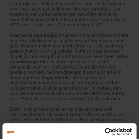
Cambodja verschillende providers actief en de tarieven
voor internationaal bellen variëren per provider. Een
overzicht van de beltarieven per provider vind je op
www.bellen.com
. Het landennummer voor Cambodja is
+855, voor Nederland +31 en voor België +32.
Internet in Cambodja:
Als je een simlockvrij toestel hebt
kun je ter plekke een prepaid simkaart kopen waarmee je
gebruik kunt maken van mobiel internet. Die kost nog
geen vijf euro voor 2 gigabyte. Ruim voldoende voor
dagelijks internetgebruik, whatsapp en eventueel bellen
via
whatsapp
. Met een internetkaart ben je niet
afhankelijk van wifi. Cellcard en Smart zijn hiervoor
goede providers. Een handige app die je thuis al kunt
downloaden is
Maps.Me
. Met deze app kun je
plattegronden downloaden die je vervolgens offline
kunt gebruiken. Heb je geen simlockvrije mobiel, dan
kun je in Cambodja bij één van de vele telefoonwinkels
voor 15 tot 20 euro een simkaartvrije telefoon kopen.
Zeker in de grote steden en op plekken waar veel
toeristen komen, zijn vaak internetcafés te vinden. De
meeste hotels bieden WiFi aan, net als veel guesthouses
en cafés in bijvoorbeeld Phnom Penh en Siem Reap. De
internetverbindingen variëren van behoorlijk snel tot
zeer traag en zijn vaak minder stabiel dan in Europa.