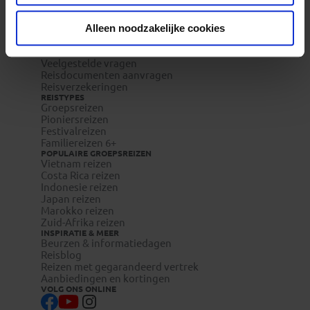
REIZEN MET KONING AAP
Waarom Koning Aap?
Bestemmingen
Alleen noodzakelijke cookies
Duurzaam toerisme
Vacatures
Veelgestelde vragen
Reisdocumenten aanvragen
Reisverzekeringen
REISTYPES
Groepsreizen
Pioniersreizen
Festivalreizen
Familiereizen 6+
POPULAIRE GROEPSREIZEN
Vietnam reizen
Costa Rica reizen
Indonesie reizen
Japan reizen
Marokko reizen
Zuid-Afrika reizen
INSPIRATIE & MEER
Beurzen & informatiedagen
Reisblog
Reizen met gegarandeerd vertrek
Aanbiedingen en kortingen
VOLG ONS ONLINE