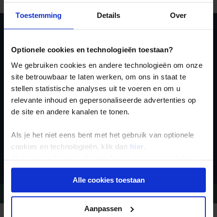
Toestemming
Details
Over
Ja, ik meld me aan
Optionele cookies en technologieën toestaan?
voor de wekelijkse
We gebruiken cookies en andere technologieën om onze
nieuwsbrief
site betrouwbaar te laten werken, om ons in staat te
stellen statistische analyses uit te voeren en om u
relevante inhoud en gepersonaliseerde advertenties op
de site en andere kanalen te tonen.
Als je het niet eens bent met het gebruik van optionele
cookies en technologieën, klik dan
hier
.
Inschrijven
Je kunt je selectie in de instellingen aanpassen of deze
onder aan de pagina op elk gewenst moment voor de
Alle cookies toestaan
toekomst wijzigen.
Vragen?
Bel 09-234 13 11
Privacy beleid
Aanpassen