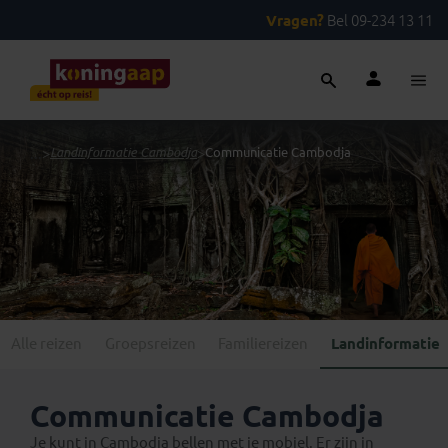
Vragen?
Bel 09-234 13 11
...
>
Landinformatie Cambodja
>
Communicatie Cambodja
Alle reizen
Groepsreizen
Familiereizen
Landinformatie
Communicatie Cambodja
Je kunt in Cambodja bellen met je mobiel. Er zijn in