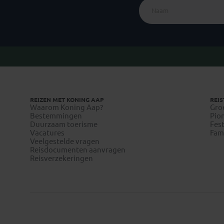
REIZEN MET KONING AAP
REIS
Waarom Koning Aap?
Gro
Bestemmingen
Pion
Duurzaam toerisme
Fest
Vacatures
Fami
Veelgestelde vragen
Reisdocumenten aanvragen
Reisverzekeringen