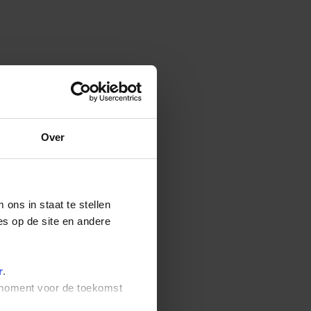
Over
ons in staat te stellen
es op de site en andere
r
.
t moment voor de toekomst