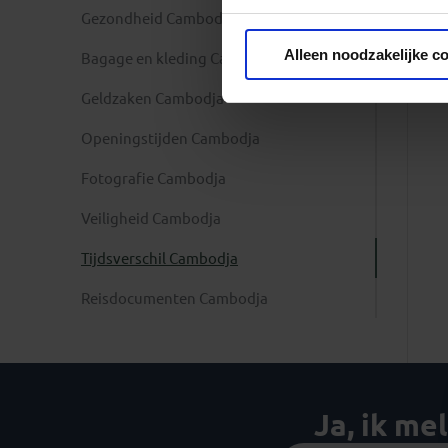
Gezondheid Cambodja
Privacy beleid
Alleen noodzakelijke c
Bagage en kleding Cambodja
Geldzaken Cambodja
Openingstijden Cambodja
Fotografie Cambodja
Veiligheid Cambodja
Tijdsverschil Cambodja
Reisdocumenten Cambodja
Ja, ik me