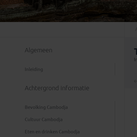
Mongolië
(1)
Tanzania
(1)
Nepal
(6)
Zimbabwe
(2)
Oezbekistan
(3)
Zuid-Afrika
(7)
Singapore
(1)
Sri Lanka
(4)
Algemeen
Tadzjikistan
(1)
Taiwan
(1)
I
Thailand
(8)
Inleiding
Tibet
(3)
Achtergrond informatie
Bevolking Cambodja
Cultuur Cambodja
Eten en drinken Cambodja