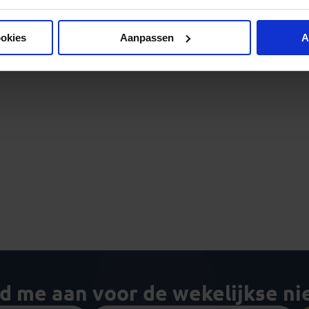
ookies
Aanpassen
A
ld me aan voor de wekelijkse n