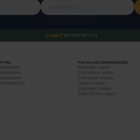
Vragen?
Bel 09-234 13 11
TYPES
POPULAIRE GROEPSREIZEN
epsreizen
Vietnam reizen
iersreizen
Costa Rica reizen
ivalreizen
Indonesie reizen
liereizen 6+
Japan reizen
Marokko reizen
Zuid-Afrika reizen