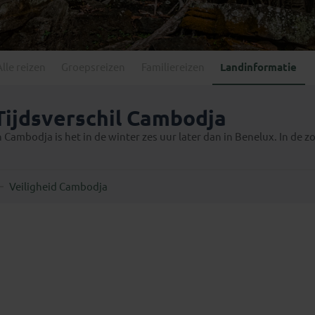
Georgië
(4)
Mexico
(4)
IJsland
(3)
Paraguay
(1)
Kosovo
(1)
Peru
(5)
Last minute reizen
Kroatië
(2)
Alle reizen
Groepsreizen
Familiereizen
Landinformatie
Suriname
(1)
Letland
(3)
Litouwen
(3)
Tijdsverschil Cambodja
Moldavië
(1)
n Cambodja is het in de winter zes uur later dan in Benelux. In de zo
Montenegro
(2)
Noord-Macedonië
(1)
Veiligheid Cambodja