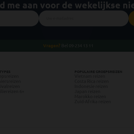
ld me aan voor de wekelijkse n
Vragen?
Bel 09-234 13 11
TYPES
POPULAIRE GROEPSREIZEN
epsreizen
Vietnam reizen
iersreizen
Costa Rica reizen
ivalreizen
Indonesie reizen
liereizen 6+
Japan reizen
Marokko reizen
Zuid-Afrika reizen