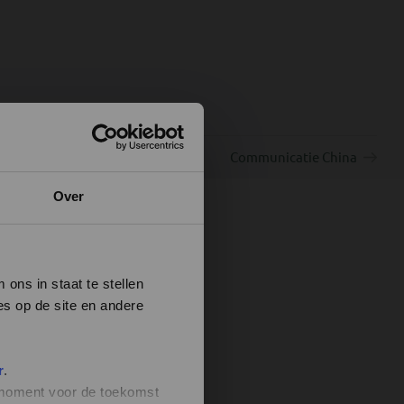
Communicatie China
Over
ons in staat te stellen
es op de site en andere
r
.
t moment voor de toekomst