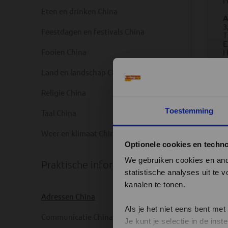
I
Eten en drinken China
A
3
Feestdagen en festivals China
T
Fooien China
I
Land en landschap China
Religie China
Toestemming
Taal China
Weer en klimaat China
Optionele cookies en techn
We gebruiken cookies en ande
Praktische informatie
statistische analyses uit te
kanalen te tonen.
Adressen China
Als je het niet eens bent met
Communicatie China
Je kunt je selectie in de in