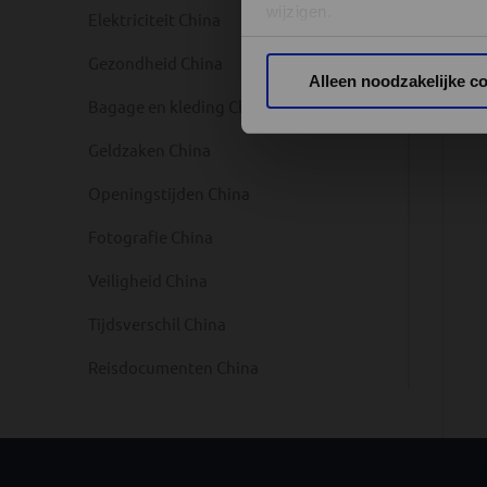
wijzigen.
Elektriciteit China
Gezondheid China
Privacy beleid
Alleen noodzakelijke c
Bagage en kleding China
Geldzaken China
Openingstijden China
Fotografie China
Veiligheid China
Tijdsverschil China
Reisdocumenten China