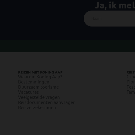
Ja, ik me
REIZEN MET KONING AAP
REIS
Waarom Koning Aap?
Gro
Bestemmingen
Pion
Duurzaam toerisme
Fest
Vacatures
Fami
Veelgestelde vragen
Reisdocumenten aanvragen
Reisverzekeringen