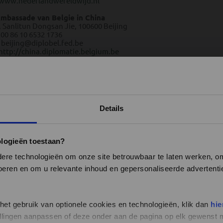
www.nederlandwereldwijd.nl
mbassade van Belgie in China
, Sanlitun Dongsan Jie, 100600 Beijing
 00 86 10 6532 1736
E
beijing@diplobel.fed.be
http://china.diplomatie.belgium.be
Weer en klimaat China
Details
ologieën toestaan?
re technologieën om onze site betrouwbaar te laten werken, om 
 voeren en om u relevante inhoud en gepersonaliseerde advertenti
 het gebruik van optionele cookies en technologieën, klik dan
hie
stellingen aanpassen of deze onder aan de pagina op elk gewens