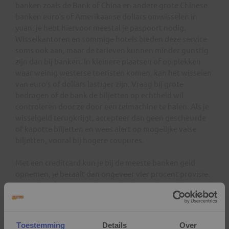
banken zoals de Bank of China en andere grote Chinese
banken euro’s of Amerikaanse dollars omwisselen in
yuan; je hebt hiervoor meestal je paspoort nodig.
Wisselkantoren en sommige hotels bieden deze service
soms ook aan, maar de tarieven kunnen minder gunstig
zijn dan bij banken. In kleinere plaatsen of op plekken
waar weinig westerse toeristen komen, kan het wisselen
van euro’s of dollars lastiger zijn. Vraag bij grote
bedragen of de bank de biljetten op echtheid wil
controleren door ze door een telmachine te halen. Als je
wisselgeld terugkrijgt, accepteer dan geen gescheurde
of kapotte biljetten en wees alert op mogelijke valse
biljetten, vooral bij hogere coupures.
Met een creditcard kun je bij de meeste banken geld
opnemen, je betaalt dan ongeveer vier procent provisie.
Direct betalen met een buitenlandse creditcard (Visa,
Mastercard, American Express) werkt meestal alleen bij
internationale hotels, grote winkels of luchthavens. In
veel gewone winkels of kleinere restaurants worden
Toestemming
Details
Over