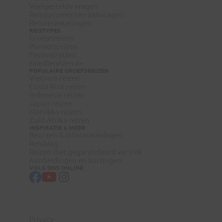
Veelgestelde vragen
Reisdocumenten aanvragen
Reisverzekeringen
REISTYPES
Groepsreizen
Pioniersreizen
Festivalreizen
Familiereizen 6+
POPULAIRE GROEPSREIZEN
Vietnam reizen
Costa Rica reizen
Indonesie reizen
Japan reizen
Marokko reizen
Zuid-Afrika reizen
INSPIRATIE & MEER
Beurzen & informatiedagen
Reisblog
Reizen met gegarandeerd vertrek
Aanbiedingen en kortingen
VOLG ONS ONLINE
Privacy