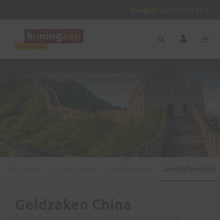
Vragen?
Bel 09-234 13 11
...
>
Landinformatie China
>
Geldzaken China
Alle reizen
Groepsreizen
Familiereizen
Landinformatie
Geldzaken China
De lokale munteenheid van China is de yuan (CNY),