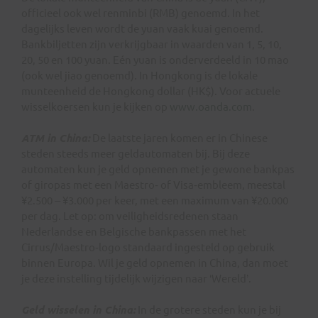
officieel ook wel renminbi (RMB) genoemd. In het
dagelijks leven wordt de yuan vaak kuai genoemd.
Bankbiljetten zijn verkrijgbaar in waarden van 1, 5, 10,
20, 50 en 100 yuan. Eén yuan is onderverdeeld in 10 mao
(ook wel jiao genoemd). In Hongkong is de lokale
munteenheid de Hongkong dollar (HK$). Voor actuele
wisselkoersen kun je kijken op
www.oanda.com
.
ATM in China:
De laatste jaren komen er in Chinese
steden steeds meer geldautomaten bij. Bij deze
automaten kun je geld opnemen met je gewone bankpas
of giropas met een Maestro‑ of Visa‑embleem, meestal
¥2.500 – ¥3.000 per keer, met een maximum van ¥20.000
per dag. Let op: om veiligheidsredenen staan
Nederlandse en Belgische bankpassen met het
Cirrus/Maestro‑logo standaard ingesteld op gebruik
binnen Europa. Wil je geld opnemen in China, dan moet
je deze instelling tijdelijk wijzigen naar ‘Wereld’.
Geld wisselen in China:
In de grotere steden kun je bij