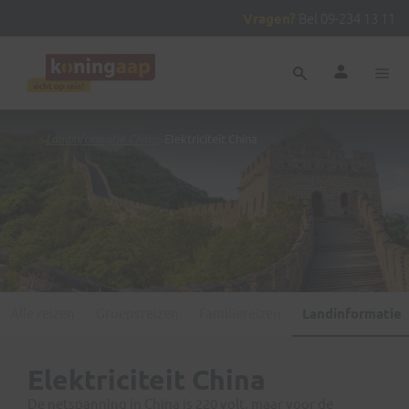
Vragen?
Bel 09-234 13 11
...
>
Landinformatie China
>
Elektriciteit China
Alle reizen
Groepsreizen
Familiereizen
Landinformatie
Elektriciteit China
De netspanning in China is 220 volt, maar voor de