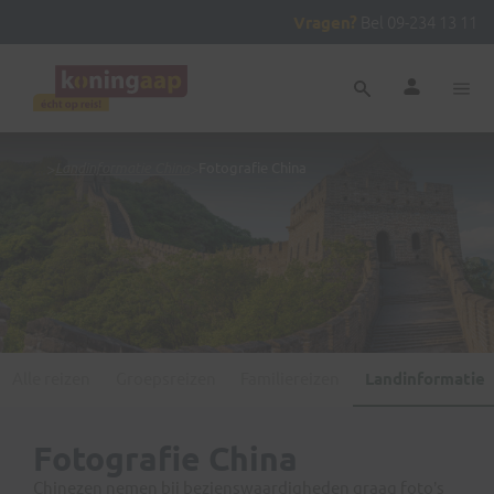
Vragen?
Bel 09-234 13 11
...
>
Landinformatie China
>
Fotografie China
Alle reizen
Groepsreizen
Familiereizen
Landinformatie
Fotografie China
Chinezen nemen bij bezienswaardigheden graag foto’s