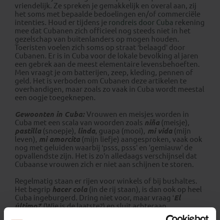
vriendelijk. Ze spreken je gemakkelijk en overal aan, zij
het soms met bepaalde bedoelingen en/of commerciële
intenties. Houd er tijdens je
rondreis door Cuba
rekening
mee dat Cubanen zich officieel nog steeds niet in het
gezelschap van buitenlanders op mogen houden.
Toeristen voelen zich soms op straat ‘belaagd’ door
Cubanen. Er is in Cuba voor de lokale bevolking al jaren
een gebrek aan de meest elementaire levensbehoeften.
Men vraagt je om batterijen, zeep, kleding, pennen of
geld. Het is verboden om Cubanen deze artikelen te
overhandigen, maar zoals zo vaak in Cuba wordt meestal
een oogje toegeknepen.
Gewoonten in Cuba:
Vrouwen en meisjes worden in
Cuba met een scala van woorden zoals
niña
(meisje),
pastilla
(snoepje),
linda
, guapa (mooi),
mi vida
(mijn
leven),
mi amorcita
(mijn liefje) aangesproken, vaak ook
nog met geluiden waarbij ‘psss, psss’ en ’gemiauw’ de
opvallendste zijn. Het is zo’n alledaags verschijnsel dat
Cubaanse vrouwen zich er niet aan schijnen te storen.
Regelmatig staan er rijen voor winkels of bij bushaltes.
Het begrip
hacer cola
(in de rij staan), is dan ook op heel
Cuba ingeburgerd. Dring niet voor, maar vraag ‘
El
último?
’ (Wie is de laatste?) en sluit achteraan.