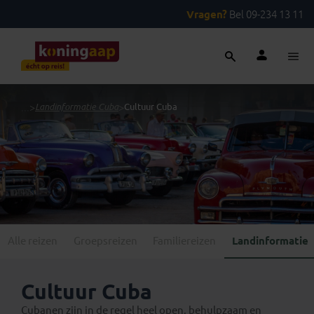
Vragen?
Bel 09-234 13 11
...
>
Landinformatie Cuba
>
Cultuur Cuba
Alle reizen
Groepsreizen
Familiereizen
Landinformatie
Cultuur Cuba
Cubanen zijn in de regel heel open, behulpzaam en