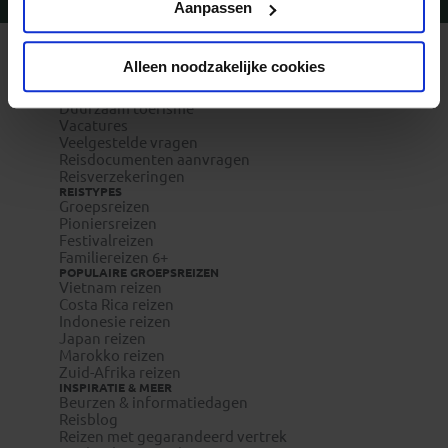
Vragen?
Bel 09-234 13 11
Aanpassen
REIZEN MET KONING AAP
Alleen noodzakelijke cookies
Waarom Koning Aap?
Bestemmingen
Duurzaam toerisme
Vacatures
Veelgestelde vragen
Reisdocumenten aanvragen
Reisverzekeringen
REISTYPES
Groepsreizen
Pioniersreizen
Festivalreizen
Familiereizen 6+
POPULAIRE GROEPSREIZEN
Vietnam reizen
Costa Rica reizen
Indonesie reizen
Japan reizen
Marokko reizen
Zuid-Afrika reizen
INSPIRATIE & MEER
Beurzen & informatiedagen
Reisblog
Reizen met gegarandeerd vertrek