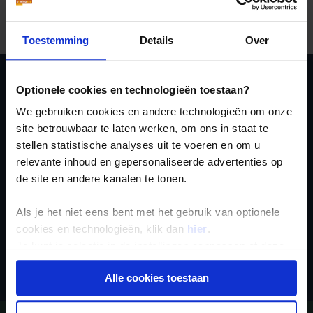
Kleding in Cuba:
Kleding op Cuba is
casual
. Vrouwen
dragen graag strakke kleding en besteden veel aandacht
aan hun make-up.
Toestemming
Details
Over
Optionele cookies en technologieën toestaan?
Ja, ik meld me aan
We gebruiken cookies en andere technologieën om onze
voor de wekelijkse
site betrouwbaar te laten werken, om ons in staat te
nieuwsbrief
stellen statistische analyses uit te voeren en om u
relevante inhoud en gepersonaliseerde advertenties op
de site en andere kanalen te tonen.
Als je het niet eens bent met het gebruik van optionele
cookies en technologieën, klik dan
hier
.
Je kunt je selectie in de instellingen aanpassen of deze
Inschrijven
onder aan de pagina op elk gewenst moment voor de
Alle cookies toestaan
toekomst wijzigen.
Privacy beleid