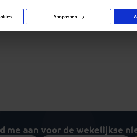
ookies
Aanpassen
A
ld me aan voor de wekelijkse n