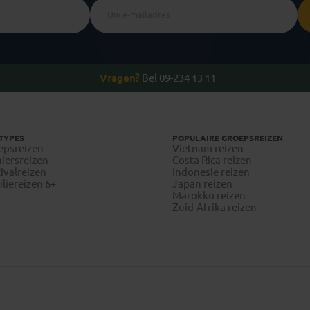
Vragen?
Bel 09-234 13 11
TYPES
POPULAIRE GROEPSREIZEN
epsreizen
Vietnam reizen
iersreizen
Costa Rica reizen
ivalreizen
Indonesie reizen
liereizen 6+
Japan reizen
Marokko reizen
Zuid-Afrika reizen