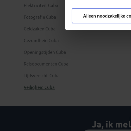
Elektriciteit Cuba
Privacy beleid
Alleen noodzakelijke c
Fotografie Cuba
Geldzaken Cuba
Gezondheid Cuba
Openingstijden Cuba
Reisdocumenten Cuba
Tijdsverschil Cuba
Veiligheid Cuba
Ja, ik me