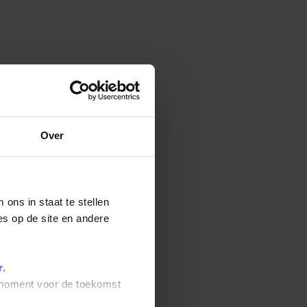
Over
ons in staat te stellen
es op de site en andere
r
.
t moment voor de toekomst