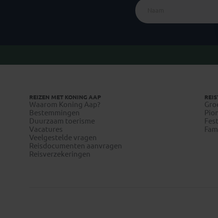
REIZEN MET KONING AAP
REIS
Waarom Koning Aap?
Gro
Bestemmingen
Pion
Duurzaam toerisme
Fest
Vacatures
Fami
Veelgestelde vragen
Reisdocumenten aanvragen
Reisverzekeringen