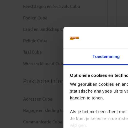
Feestdagen en festivals Cuba
Fooien Cuba
Land en landschap Cuba
Religie Cuba
Taal Cuba
Toestemming
Weer en klimaat Cuba
Optionele cookies en techn
Praktische informatie
We gebruiken cookies en ande
statistische analyses uit te
kanalen te tonen.
Adressen Cuba
Bagage en kleding Cuba
Als je het niet eens bent met
Je kunt je selectie in de in
Communicatie Cuba
wijzigen.