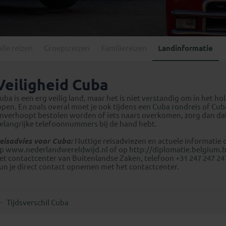
Georgië
(4)
Mexico
(4)
IJsland
(3)
Paraguay
(1)
Kosovo
(1)
Peru
(5)
Last minute reizen
Kroatië
(2)
Alle reizen
Groepsreizen
Familiereizen
Landinformatie
Suriname
(1)
Letland
(3)
Litouwen
(3)
Veiligheid Cuba
Moldavië
(1)
uba is een erg veilig land, maar het is niet verstandig om in het h
Montenegro
(2)
open. En zoals overal moet je ook tijdens een
Cuba rondreis
of
Cuba
nverhoopt bestolen worden of iets naars overkomen, zorg dan dat 
Noord-Macedonië
(1)
elangrijke telefoonnummers bij de hand hebt.
eisadvies voor Cuba:
Nuttige reisadviezen en actuele informatie o
op
www.nederlandwereldwijd.nl
of op
http://diplomatie.belgium.
et contactcenter van Buitenlandse Zaken, telefoon +31 247 247 24
un je direct contact opnemen met het contactcenter.
Tijdsverschil Cuba